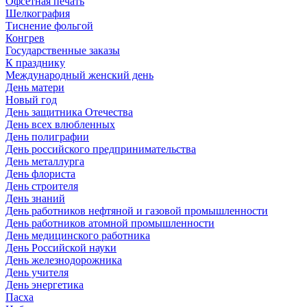
Офсетная печать
Шелкография
Тиснение фольгой
Конгрев
Государственные заказы
К празднику
Международный женский день
День матери
Новый год
День защитника Отечества
День всех влюбленных
День полиграфии
День российского предпринимательства
День металлурга
День флориста
День строителя
День знаний
День работников нефтяной и газовой промышленности
День работников атомной промышленности
День медицинского работника
День Российской науки
День железнодорожника
День учителя
День энергетика
Пасха