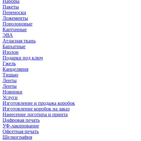
Наборы
Пакеты
Переноски
Ложементы
Поролоновые
Картонные
ЭВА
Атласная ткань
Бархатные
Изолон
Подарки под ключ
Гжель
Канцелярия
Тишью
Ленты
Ленты
Новинки
Услуги
Изготовление и продажа коробок
Изготовление коробок на заказ
Нанесение логотипа и принта
Цифровая печать
УФ-лакирование
Офсетная печать
Шелкография