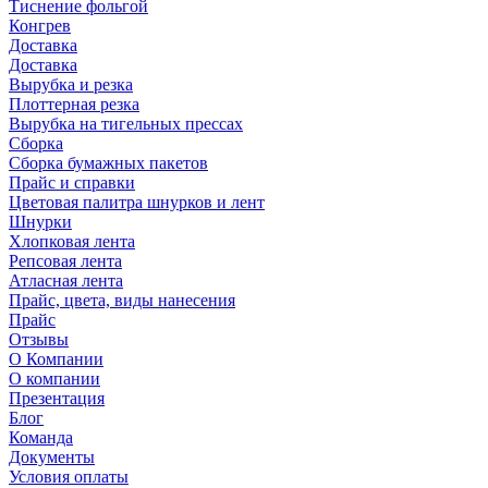
Тиснение фольгой
Конгрев
Доставка
Доставка
Вырубка и резка
Плоттерная резка
Вырубка на тигельных прессах
Сборка
Сборка бумажных пакетов
Прайс и справки
Цветовая палитра шнурков и лент
Шнурки
Хлопковая лента
Репсовая лента
Атласная лента
Прайс, цвета, виды нанесения
Прайс
Отзывы
О Компании
О компании
Презентация
Блог
Команда
Документы
Условия оплаты