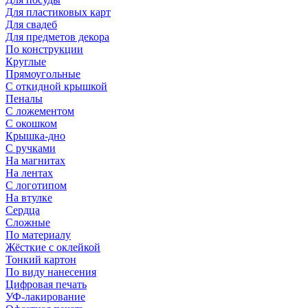
Для пластиковых карт
Для свадеб
Для предметов декора
По конструкции
Круглые
Прямоугольные
С откидной крышкой
Пеналы
С ложементом
С окошком
Крышка-дно
С ручками
На магнитах
На лентах
С логотипом
На втулке
Сердца
Сложные
По материалу
Жёсткие с оклейкой
Тонкий картон
По виду нанесения
Цифровая печать
УФ-лакирование