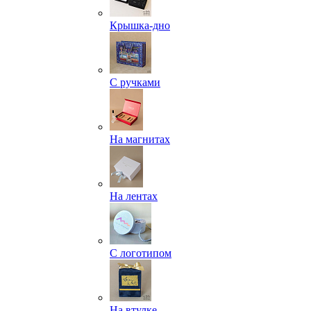
Крышка-дно
С ручками
На магнитах
На лентах
С логотипом
На втулке