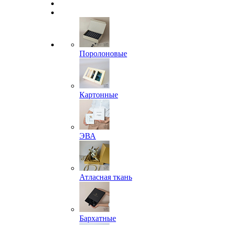
Поролоновые
Картонные
ЭВА
Атласная ткань
Бархатные