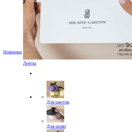
Новинки
Ленты
Для цветов
Для шляп