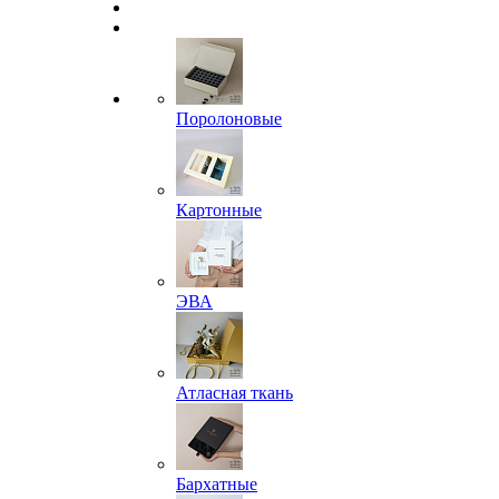
Поролоновые
Картонные
ЭВА
Атласная ткань
Бархатные