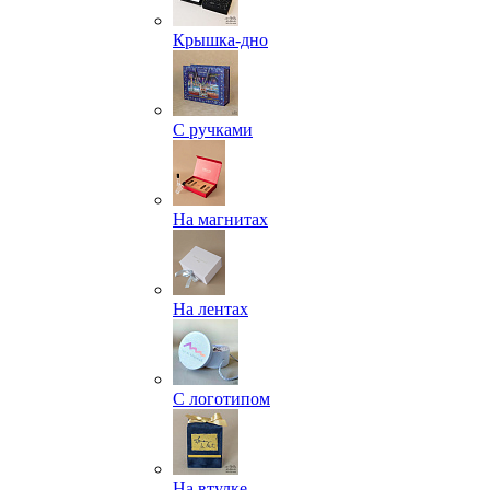
Крышка-дно
С ручками
На магнитах
На лентах
С логотипом
На втулке