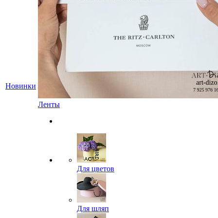
Новинки
Ленты
Для цветов
Для шляп