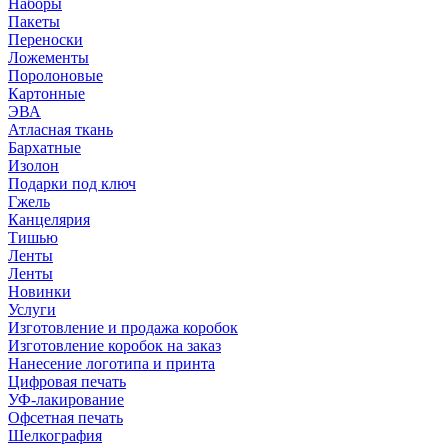
Наборы
Пакеты
Переноски
Ложементы
Поролоновые
Картонные
ЭВА
Атласная ткань
Бархатные
Изолон
Подарки под ключ
Гжель
Канцелярия
Тишью
Ленты
Ленты
Новинки
Услуги
Изготовление и продажа коробок
Изготовление коробок на заказ
Нанесение логотипа и принта
Цифровая печать
УФ-лакирование
Офсетная печать
Шелкография