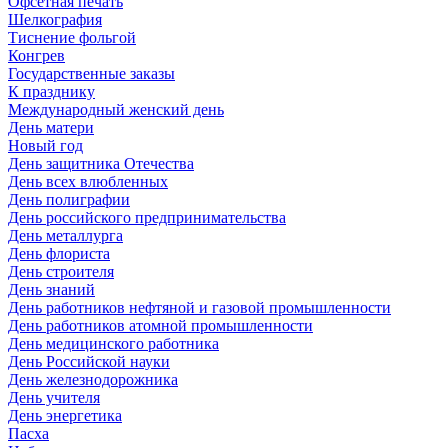
Офсетная печать
Шелкография
Тиснение фольгой
Конгрев
Государственные заказы
К празднику
Международный женский день
День матери
Новый год
День защитника Отечества
День всех влюбленных
День полиграфии
День российского предпринимательства
День металлурга
День флориста
День строителя
День знаний
День работников нефтяной и газовой промышленности
День работников атомной промышленности
День медицинского работника
День Российской науки
День железнодорожника
День учителя
День энергетика
Пасха