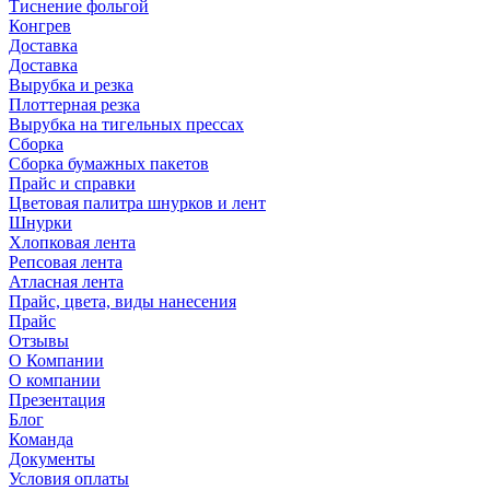
Тиснение фольгой
Конгрев
Доставка
Доставка
Вырубка и резка
Плоттерная резка
Вырубка на тигельных прессах
Сборка
Сборка бумажных пакетов
Прайс и справки
Цветовая палитра шнурков и лент
Шнурки
Хлопковая лента
Репсовая лента
Атласная лента
Прайс, цвета, виды нанесения
Прайс
Отзывы
О Компании
О компании
Презентация
Блог
Команда
Документы
Условия оплаты