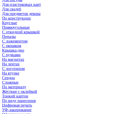
Для пластиковых карт
Для свадеб
Для предметов декора
По конструкции
Круглые
Прямоугольные
С откидной крышкой
Пеналы
С ложементом
С окошком
Крышка-дно
С ручками
На магнитах
На лентах
С логотипом
На втулке
Сердца
Сложные
По материалу
Жёсткие с оклейкой
Тонкий картон
По виду нанесения
Цифровая печать
УФ-лакирование