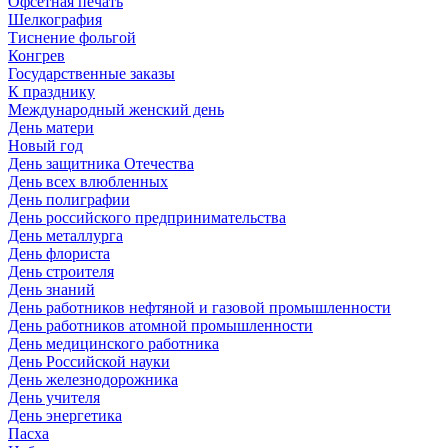
Офсетная печать
Шелкография
Тиснение фольгой
Конгрев
Государственные заказы
К празднику
Международный женский день
День матери
Новый год
День защитника Отечества
День всех влюбленных
День полиграфии
День российского предпринимательства
День металлурга
День флориста
День строителя
День знаний
День работников нефтяной и газовой промышленности
День работников атомной промышленности
День медицинского работника
День Российской науки
День железнодорожника
День учителя
День энергетика
Пасха