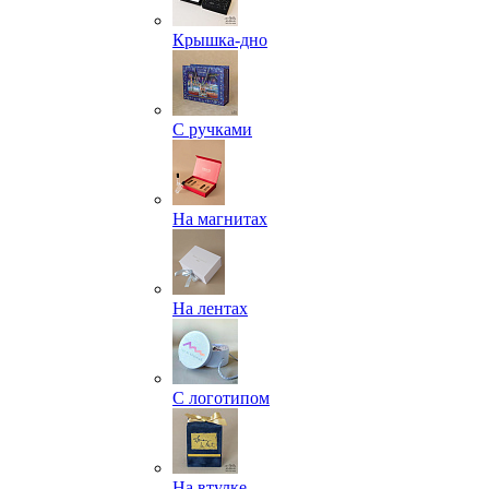
Крышка-дно
С ручками
На магнитах
На лентах
С логотипом
На втулке