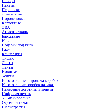
Наборы
Пакеты
Переноски
Ложементы
Поролоновые
Картонные
ЭВА
Атласная ткань
Бархатные
Изолон
Подарки под ключ
Гжель
Канцелярия
Тишью
Ленты
Ленты
Новинки
Услуги
Изготовление и продажа коробок
Изготовление коробок на заказ
Нанесение логотипа и принта
Цифровая печать
УФ-лакирование
Офсетная печать
Шелкография