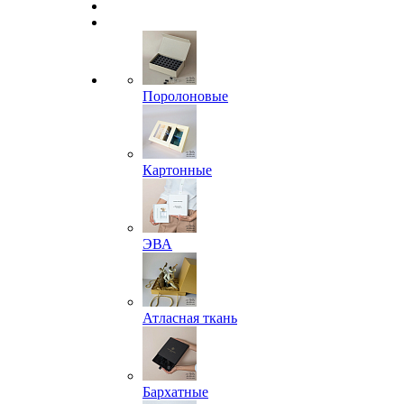
Поролоновые
Картонные
ЭВА
Атласная ткань
Бархатные