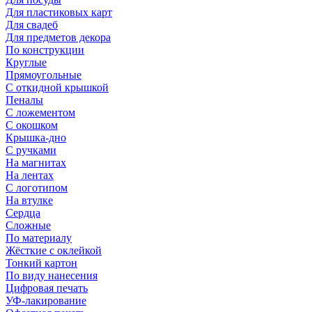
Для пластиковых карт
Для свадеб
Для предметов декора
По конструкции
Круглые
Прямоугольные
С откидной крышкой
Пеналы
С ложементом
С окошком
Крышка-дно
С ручками
На магнитах
На лентах
С логотипом
На втулке
Сердца
Сложные
По материалу
Жёсткие с оклейкой
Тонкий картон
По виду нанесения
Цифровая печать
УФ-лакирование