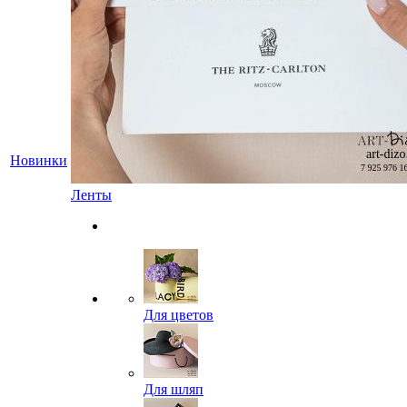
Новинки
Ленты
Для цветов
Для шляп