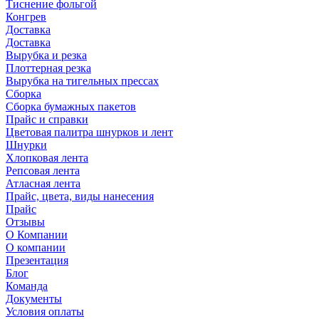
Тиснение фольгой
Конгрев
Доставка
Доставка
Вырубка и резка
Плоттерная резка
Вырубка на тигельных прессах
Сборка
Сборка бумажных пакетов
Прайс и справки
Цветовая палитра шнурков и лент
Шнурки
Хлопковая лента
Репсовая лента
Атласная лента
Прайс, цвета, виды нанесения
Прайс
Отзывы
О Компании
О компании
Презентация
Блог
Команда
Документы
Условия оплаты