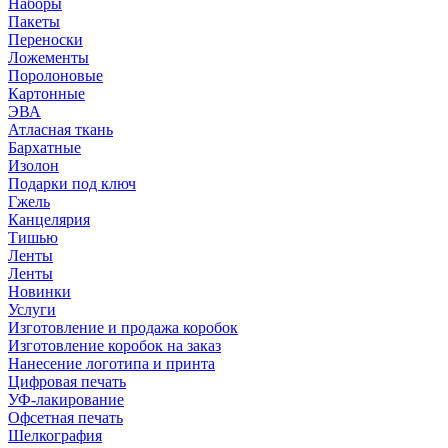
Наборы
Пакеты
Переноски
Ложементы
Поролоновые
Картонные
ЭВА
Атласная ткань
Бархатные
Изолон
Подарки под ключ
Гжель
Канцелярия
Тишью
Ленты
Ленты
Новинки
Услуги
Изготовление и продажа коробок
Изготовление коробок на заказ
Нанесение логотипа и принта
Цифровая печать
УФ-лакирование
Офсетная печать
Шелкография