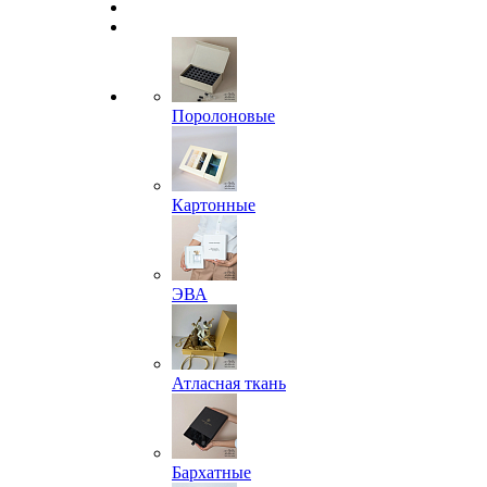
Поролоновые
Картонные
ЭВА
Атласная ткань
Бархатные