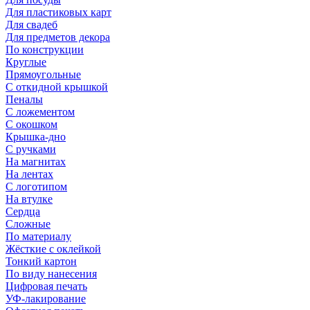
Для пластиковых карт
Для свадеб
Для предметов декора
По конструкции
Круглые
Прямоугольные
С откидной крышкой
Пеналы
С ложементом
С окошком
Крышка-дно
С ручками
На магнитах
На лентах
С логотипом
На втулке
Сердца
Сложные
По материалу
Жёсткие с оклейкой
Тонкий картон
По виду нанесения
Цифровая печать
УФ-лакирование