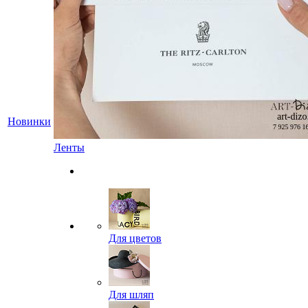
Новинки
Ленты
Для цветов
Для шляп