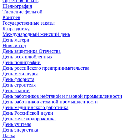
Офсетная печать
Шелкография
Тиснение фольгой
Конгрев
Государственные заказы
К празднику
Международный женский день
День матери
Новый год
День защитника Отечества
День всех влюбленных
День полиграфии
День российского предпринимательства
День металлурга
День флориста
День строителя
День знаний
День работников нефтяной и газовой промышленности
День работников атомной промышленности
День медицинского работника
День Российской науки
День железнодорожника
День учителя
День энергетика
Пасха