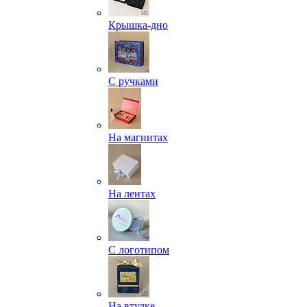
Крышка-дно
С ручками
На магнитах
На лентах
С логотипом
На втулке