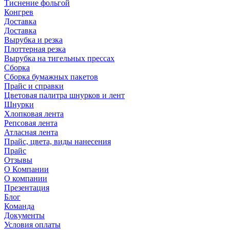
Тиснение фольгой
Конгрев
Доставка
Доставка
Вырубка и резка
Плоттерная резка
Вырубка на тигельных прессах
Сборка
Сборка бумажных пакетов
Прайс и справки
Цветовая палитра шнурков и лент
Шнурки
Хлопковая лента
Репсовая лента
Атласная лента
Прайс, цвета, виды нанесения
Прайс
Отзывы
О Компании
О компании
Презентация
Блог
Команда
Документы
Условия оплаты