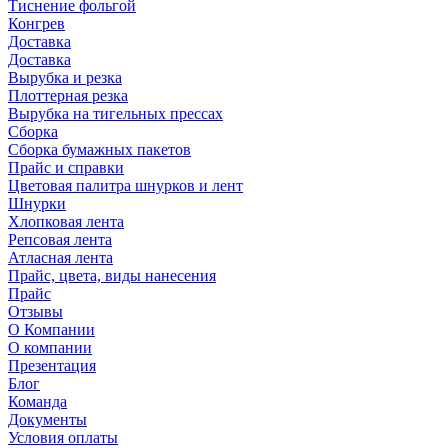
Тиснение фольгой
Конгрев
Доставка
Доставка
Вырубка и резка
Плоттерная резка
Вырубка на тигельных прессах
Сборка
Сборка бумажных пакетов
Прайс и справки
Цветовая палитра шнурков и лент
Шнурки
Хлопковая лента
Репсовая лента
Атласная лента
Прайс, цвета, виды нанесения
Прайс
Отзывы
О Компании
О компании
Презентация
Блог
Команда
Документы
Условия оплаты