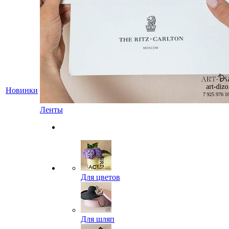
Новинки
Ленты
Для цветов
Для шляп