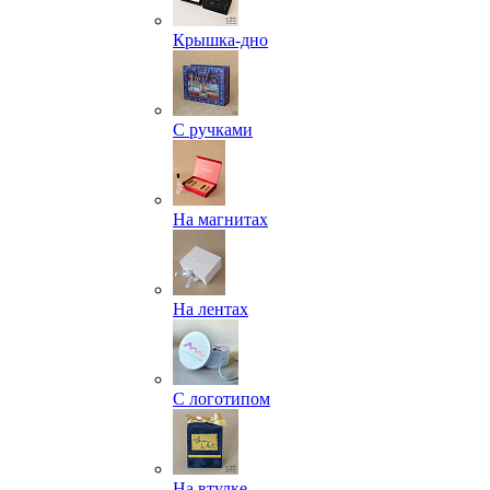
Крышка-дно
С ручками
На магнитах
На лентах
С логотипом
На втулке