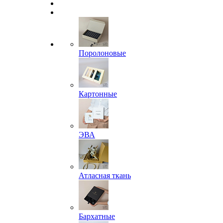
Поролоновые
Картонные
ЭВА
Атласная ткань
Бархатные