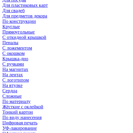
Для пластиковых карт
Для свадеб
Для предметов декора
По конструкции
Круглые
Прямоугольные
С откидной крышкой
Пеналы
С ложементом
С окошком
Крышка-дно
С ручками
На магнитах
На лентах
С логотипом
На втулке
Сердца
Сложные
По материалу
Жёсткие с оклейкой
Тонкий картон
По виду нанесения
Цифровая печать
УФ-лакирование