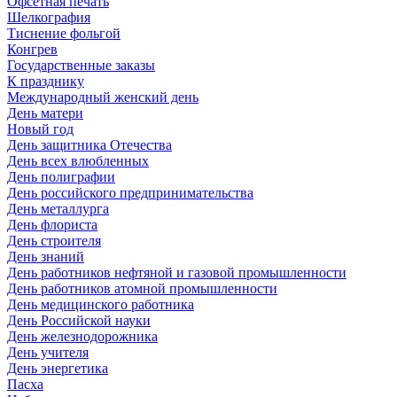
Офсетная печать
Шелкография
Тиснение фольгой
Конгрев
Государственные заказы
К празднику
Международный женский день
День матери
Новый год
День защитника Отечества
День всех влюбленных
День полиграфии
День российского предпринимательства
День металлурга
День флориста
День строителя
День знаний
День работников нефтяной и газовой промышленности
День работников атомной промышленности
День медицинского работника
День Российской науки
День железнодорожника
День учителя
День энергетика
Пасха