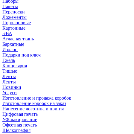
Наборы
Пакеты
Переноски
Ложементы
Поролоновые
Картонные
ЭВА
Атласная ткань
Бархатные
Изолон
Подарки под ключ
Гжель
Канцелярия
Тишью
Ленты
Ленты
Новинки
Услуги
Изготовление и продажа коробок
Изготовление коробок на заказ
Нанесение логотипа и принта
Цифровая печать
УФ-лакирование
Офсетная печать
Шелкография