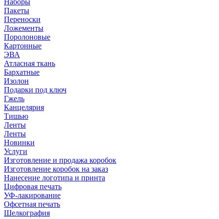
Наборы
Пакеты
Переноски
Ложементы
Поролоновые
Картонные
ЭВА
Атласная ткань
Бархатные
Изолон
Подарки под ключ
Гжель
Канцелярия
Тишью
Ленты
Ленты
Новинки
Услуги
Изготовление и продажа коробок
Изготовление коробок на заказ
Нанесение логотипа и принта
Цифровая печать
УФ-лакирование
Офсетная печать
Шелкография