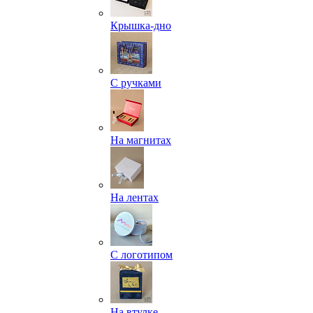
Крышка-дно
С ручками
На магнитах
На лентах
С логотипом
На втулке