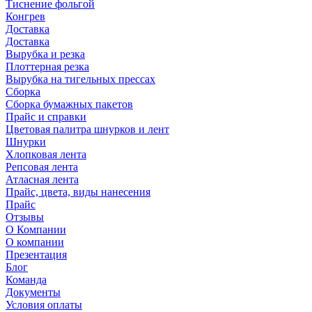
Тиснение фольгой
Конгрев
Доставка
Доставка
Вырубка и резка
Плоттерная резка
Вырубка на тигельных прессах
Сборка
Сборка бумажных пакетов
Прайс и справки
Цветовая палитра шнурков и лент
Шнурки
Хлопковая лента
Репсовая лента
Атласная лента
Прайс, цвета, виды нанесения
Прайс
Отзывы
О Компании
О компании
Презентация
Блог
Команда
Документы
Условия оплаты