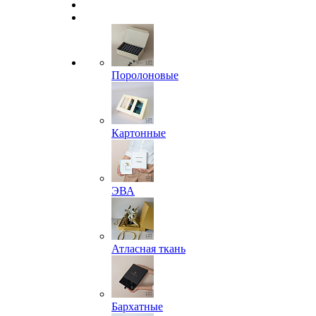
Поролоновые
Картонные
ЭВА
Атласная ткань
Бархатные