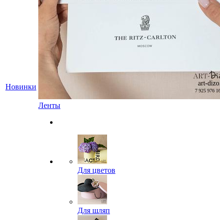
Новинки
Ленты
Для цветов
Для шляп