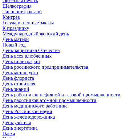
Офсетная печать
Шелкография
Тиснение фольгой
Конгрев
Государственные заказы
К празднику
Международный женский день
День матери
Новый год
День защитника Отечества
День всех влюбленных
День полиграфии
День российского предпринимательства
День металлурга
День флориста
День строителя
День знаний
День работников нефтяной и газовой промышленности
День работников атомной промышленности
День медицинского работника
День Российской науки
День железнодорожника
День учителя
День энергетика
Пасха