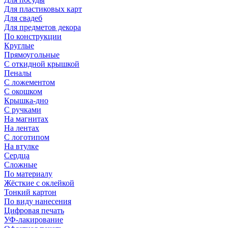
Для пластиковых карт
Для свадеб
Для предметов декора
По конструкции
Круглые
Прямоугольные
С откидной крышкой
Пеналы
С ложементом
С окошком
Крышка-дно
С ручками
На магнитах
На лентах
С логотипом
На втулке
Сердца
Сложные
По материалу
Жёсткие с оклейкой
Тонкий картон
По виду нанесения
Цифровая печать
УФ-лакирование