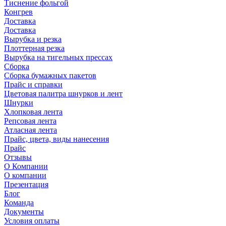
Тиснение фольгой
Конгрев
Доставка
Доставка
Вырубка и резка
Плоттерная резка
Вырубка на тигельных прессах
Сборка
Сборка бумажных пакетов
Прайс и справки
Цветовая палитра шнурков и лент
Шнурки
Хлопковая лента
Репсовая лента
Атласная лента
Прайс, цвета, виды нанесения
Прайс
Отзывы
О Компании
О компании
Презентация
Блог
Команда
Документы
Условия оплаты