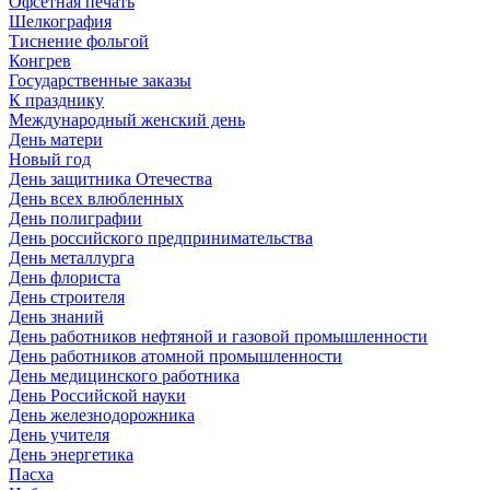
Офсетная печать
Шелкография
Тиснение фольгой
Конгрев
Государственные заказы
К празднику
Международный женский день
День матери
Новый год
День защитника Отечества
День всех влюбленных
День полиграфии
День российского предпринимательства
День металлурга
День флориста
День строителя
День знаний
День работников нефтяной и газовой промышленности
День работников атомной промышленности
День медицинского работника
День Российской науки
День железнодорожника
День учителя
День энергетика
Пасха