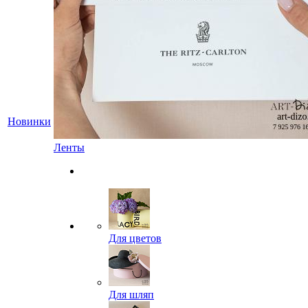
Новинки
Ленты
Для цветов
Для шляп