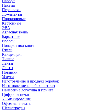
Наборы
Пакеты
Переноски
Ложементы
Поролоновые
Картонные
ЭВА
Атласная ткань
Бархатные
Изолон
Подарки под ключ
Гжель
Канцелярия
Тишью
Ленты
Ленты
Новинки
Услуги
Изготовление и продажа коробок
Изготовление коробок на заказ
Нанесение логотипа и принта
Цифровая печать
УФ-лакирование
Офсетная печать
Шелкография