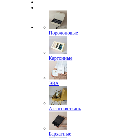
Поролоновые
Картонные
ЭВА
Атласная ткань
Бархатные