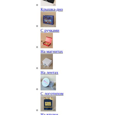
Крышка-дно
С ручками
На магнитах
На лентах
С логотипом
На втулке