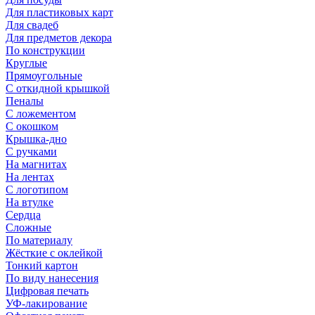
Для пластиковых карт
Для свадеб
Для предметов декора
По конструкции
Круглые
Прямоугольные
С откидной крышкой
Пеналы
С ложементом
С окошком
Крышка-дно
С ручками
На магнитах
На лентах
С логотипом
На втулке
Сердца
Сложные
По материалу
Жёсткие с оклейкой
Тонкий картон
По виду нанесения
Цифровая печать
УФ-лакирование