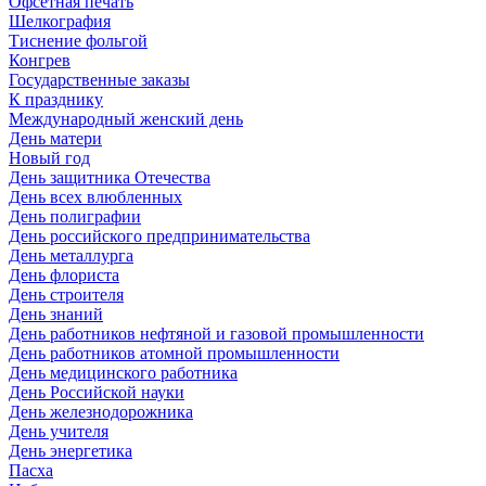
Офсетная печать
Шелкография
Тиснение фольгой
Конгрев
Государственные заказы
К празднику
Международный женский день
День матери
Новый год
День защитника Отечества
День всех влюбленных
День полиграфии
День российского предпринимательства
День металлурга
День флориста
День строителя
День знаний
День работников нефтяной и газовой промышленности
День работников атомной промышленности
День медицинского работника
День Российской науки
День железнодорожника
День учителя
День энергетика
Пасха