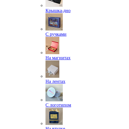
Крышка-дно
С ручками
На магнитах
На лентах
С логотипом
На втулке