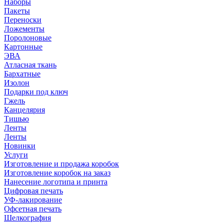
Наборы
Пакеты
Переноски
Ложементы
Поролоновые
Картонные
ЭВА
Атласная ткань
Бархатные
Изолон
Подарки под ключ
Гжель
Канцелярия
Тишью
Ленты
Ленты
Новинки
Услуги
Изготовление и продажа коробок
Изготовление коробок на заказ
Нанесение логотипа и принта
Цифровая печать
УФ-лакирование
Офсетная печать
Шелкография