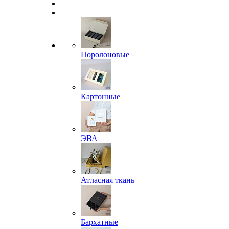
Поролоновые
Картонные
ЭВА
Атласная ткань
Бархатные