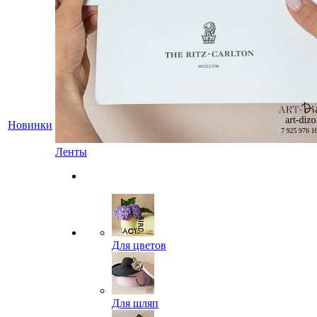
Новинки
Ленты
Для цветов
Для шляп