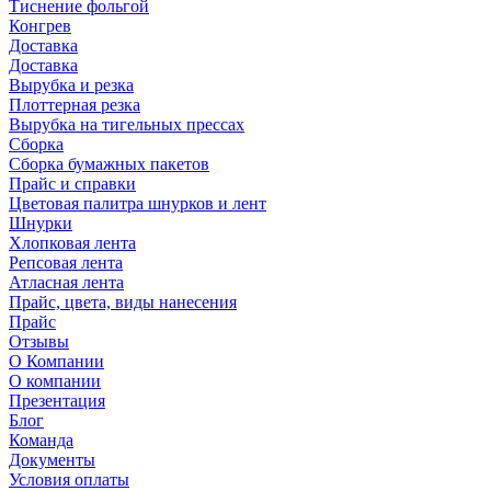
Тиснение фольгой
Конгрев
Доставка
Доставка
Вырубка и резка
Плоттерная резка
Вырубка на тигельных прессах
Сборка
Сборка бумажных пакетов
Прайс и справки
Цветовая палитра шнурков и лент
Шнурки
Хлопковая лента
Репсовая лента
Атласная лента
Прайс, цвета, виды нанесения
Прайс
Отзывы
О Компании
О компании
Презентация
Блог
Команда
Документы
Условия оплаты