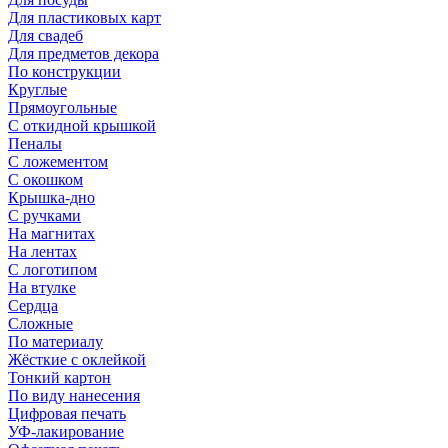
Для пластиковых карт
Для свадеб
Для предметов декора
По конструкции
Круглые
Прямоугольные
С откидной крышкой
Пеналы
С ложементом
С окошком
Крышка-дно
С ручками
На магнитах
На лентах
С логотипом
На втулке
Сердца
Сложные
По материалу
Жёсткие с оклейкой
Тонкий картон
По виду нанесения
Цифровая печать
УФ-лакирование