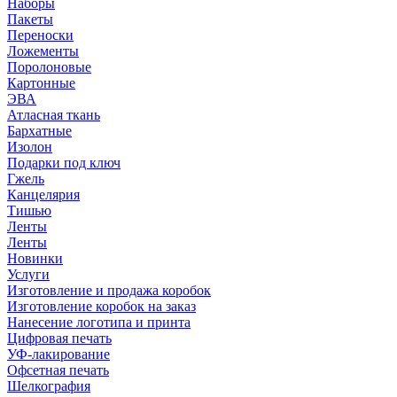
Наборы
Пакеты
Переноски
Ложементы
Поролоновые
Картонные
ЭВА
Атласная ткань
Бархатные
Изолон
Подарки под ключ
Гжель
Канцелярия
Тишью
Ленты
Ленты
Новинки
Услуги
Изготовление и продажа коробок
Изготовление коробок на заказ
Нанесение логотипа и принта
Цифровая печать
УФ-лакирование
Офсетная печать
Шелкография