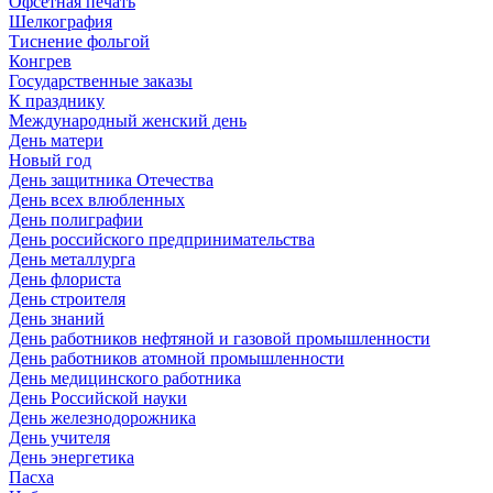
Офсетная печать
Шелкография
Тиснение фольгой
Конгрев
Государственные заказы
К празднику
Международный женский день
День матери
Новый год
День защитника Отечества
День всех влюбленных
День полиграфии
День российского предпринимательства
День металлурга
День флориста
День строителя
День знаний
День работников нефтяной и газовой промышленности
День работников атомной промышленности
День медицинского работника
День Российской науки
День железнодорожника
День учителя
День энергетика
Пасха