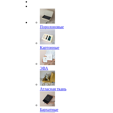
Поролоновые
Картонные
ЭВА
Атласная ткань
Бархатные