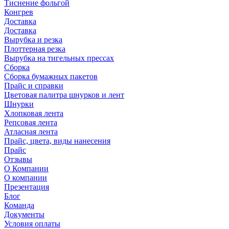
Тиснение фольгой
Конгрев
Доставка
Доставка
Вырубка и резка
Плоттерная резка
Вырубка на тигельных прессах
Сборка
Сборка бумажных пакетов
Прайс и справки
Цветовая палитра шнурков и лент
Шнурки
Хлопковая лента
Репсовая лента
Атласная лента
Прайс, цвета, виды нанесения
Прайс
Отзывы
О Компании
О компании
Презентация
Блог
Команда
Документы
Условия оплаты