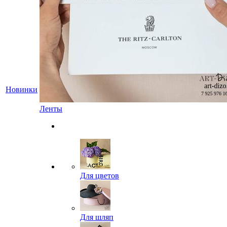
Новинки
Ленты
Для цветов
Для шляп