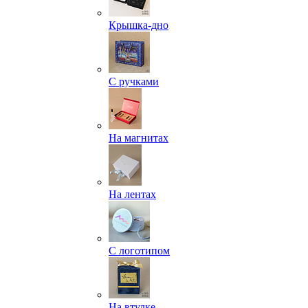
Крышка-дно
С ручками
На магнитах
На лентах
С логотипом
На втулке