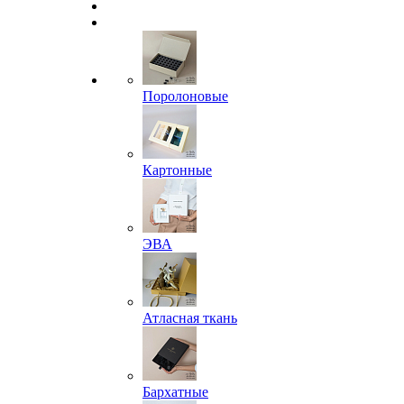
Поролоновые
Картонные
ЭВА
Атласная ткань
Бархатные