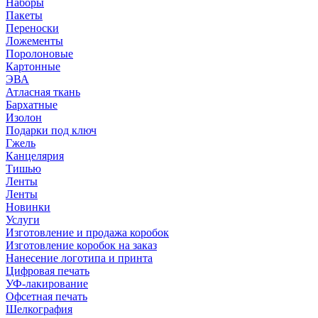
Наборы
Пакеты
Переноски
Ложементы
Поролоновые
Картонные
ЭВА
Атласная ткань
Бархатные
Изолон
Подарки под ключ
Гжель
Канцелярия
Тишью
Ленты
Ленты
Новинки
Услуги
Изготовление и продажа коробок
Изготовление коробок на заказ
Нанесение логотипа и принта
Цифровая печать
УФ-лакирование
Офсетная печать
Шелкография