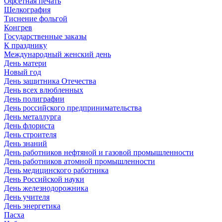
Офсетная печать
Шелкография
Тиснение фольгой
Конгрев
Государственные заказы
К празднику
Международный женский день
День матери
Новый год
День защитника Отечества
День всех влюбленных
День полиграфии
День российского предпринимательства
День металлурга
День флориста
День строителя
День знаний
День работников нефтяной и газовой промышленности
День работников атомной промышленности
День медицинского работника
День Российской науки
День железнодорожника
День учителя
День энергетика
Пасха