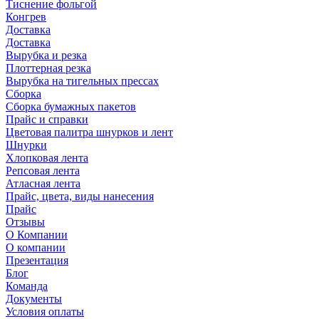
Тиснение фольгой
Конгрев
Доставка
Доставка
Вырубка и резка
Плоттерная резка
Вырубка на тигельных прессах
Сборка
Сборка бумажных пакетов
Прайс и справки
Цветовая палитра шнурков и лент
Шнурки
Хлопковая лента
Репсовая лента
Атласная лента
Прайс, цвета, виды нанесения
Прайс
Отзывы
О Компании
О компании
Презентация
Блог
Команда
Документы
Условия оплаты