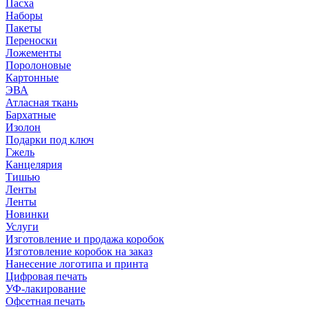
Пасха
Наборы
Пакеты
Переноски
Ложементы
Поролоновые
Картонные
ЭВА
Атласная ткань
Бархатные
Изолон
Подарки под ключ
Гжель
Канцелярия
Тишью
Ленты
Ленты
Новинки
Услуги
Изготовление и продажа коробок
Изготовление коробок на заказ
Нанесение логотипа и принта
Цифровая печать
УФ-лакирование
Офсетная печать