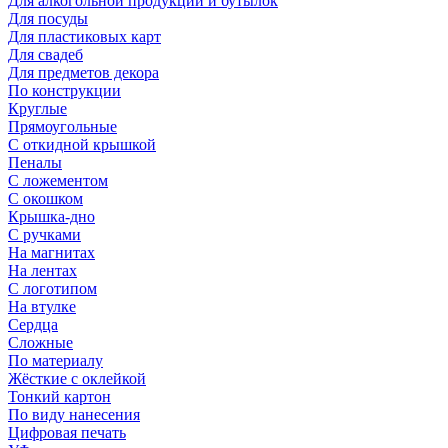
Для алкогольной продукции и бутылок
Для посуды
Для пластиковых карт
Для свадеб
Для предметов декора
По конструкции
Круглые
Прямоугольные
С откидной крышкой
Пеналы
С ложементом
С окошком
Крышка-дно
С ручками
На магнитах
На лентах
С логотипом
На втулке
Сердца
Сложные
По материалу
Жёсткие с оклейкой
Тонкий картон
По виду нанесения
Цифровая печать