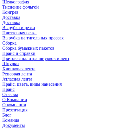
Шелкография
Тиснение фольгой
Конгрев
Доставка
Доставка
Вырубка и резка
Плоттерная резка
Вырубка на тигельных прессах
Сборка
Сборка бумажных пакетов
Прайс и справки
Цветовая палитра шнурков и лент
Шнурки
Хлопковая лента
Репсовая лента
Атласная лента
Прайс, цвета, виды нанесения
Прайс
Отзывы
О Компании
О компании
Презентация
Блог
Команда
Документы