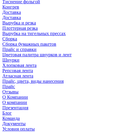
Тиснение фольгой
Конгрев
Доставка
Доставка
Вырубка и резка
Плоттерная резка
Вырубка на тигельных прессах
Сборка
Сборка бумажных пакетов
Прайс и справки
Цветовая палитра шнурков и лент
Шнурки
Хлопковая лента
Репсовая лента
Атласная лента
Прайс, цвета, виды нанесения
Прайс
Отзывы
О Компании
О компании
Презентация
Блог
Команда
Документы
Условия оплаты