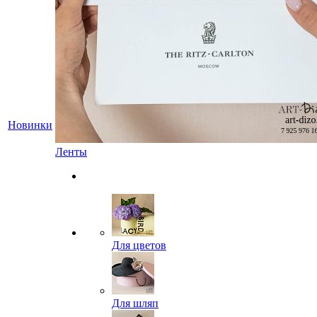
Новинки
Ленты
Для цветов
Для шляп