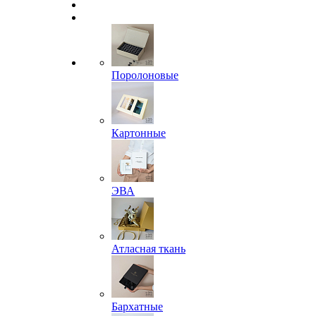
Поролоновые
Картонные
ЭВА
Атласная ткань
Бархатные