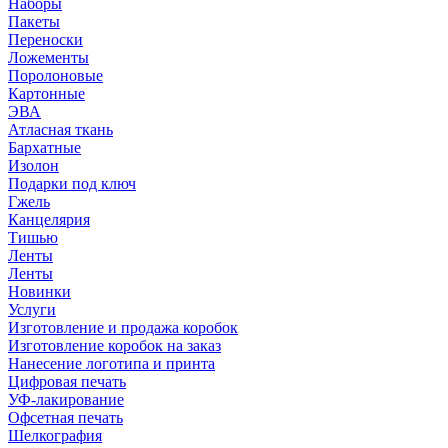
Наборы
Пакеты
Переноски
Ложементы
Поролоновые
Картонные
ЭВА
Атласная ткань
Бархатные
Изолон
Подарки под ключ
Гжель
Канцелярия
Тишью
Ленты
Ленты
Новинки
Услуги
Изготовление и продажа коробок
Изготовление коробок на заказ
Нанесение логотипа и принта
Цифровая печать
УФ-лакирование
Офсетная печать
Шелкография