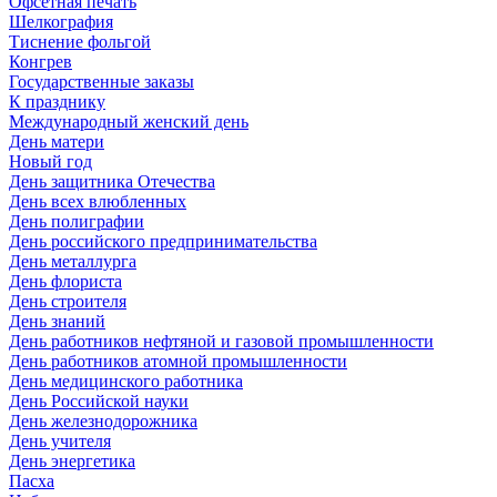
Офсетная печать
Шелкография
Тиснение фольгой
Конгрев
Государственные заказы
К празднику
Международный женский день
День матери
Новый год
День защитника Отечества
День всех влюбленных
День полиграфии
День российского предпринимательства
День металлурга
День флориста
День строителя
День знаний
День работников нефтяной и газовой промышленности
День работников атомной промышленности
День медицинского работника
День Российской науки
День железнодорожника
День учителя
День энергетика
Пасха