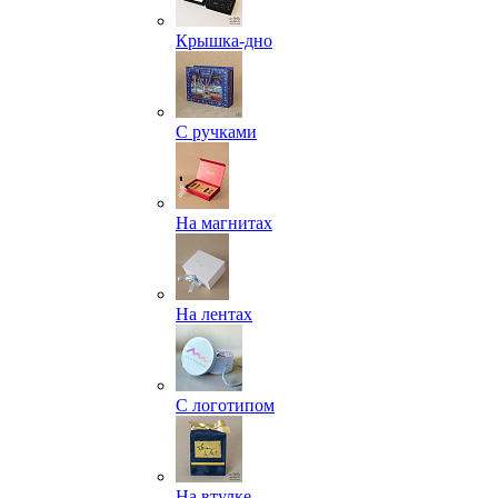
Крышка-дно
С ручками
На магнитах
На лентах
С логотипом
На втулке