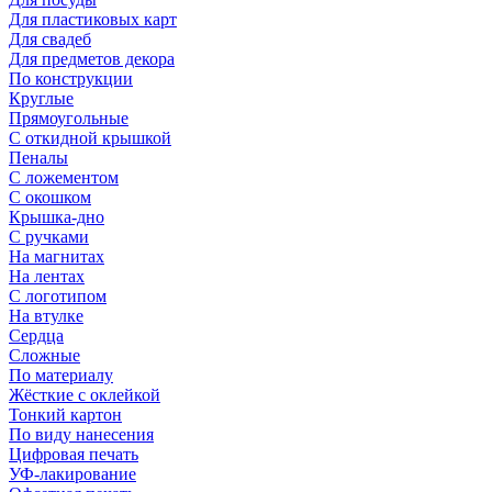
Для пластиковых карт
Для свадеб
Для предметов декора
По конструкции
Круглые
Прямоугольные
С откидной крышкой
Пеналы
С ложементом
С окошком
Крышка-дно
С ручками
На магнитах
На лентах
С логотипом
На втулке
Сердца
Сложные
По материалу
Жёсткие с оклейкой
Тонкий картон
По виду нанесения
Цифровая печать
УФ-лакирование