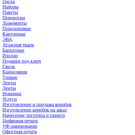
Пасха
Наборы
Пакеты
Переноски
Ложементы
Поролоновые
Картонные
ЭВА
Атласная ткань
Бархатные
Изолон
Подарки под ключ
Гжель
Канцелярия
Тишью
Ленты
Ленты
Новинки
Услуги
Изготовление и продажа коробок
Изготовление коробок на заказ
Нанесение логотипа и принта
Цифровая печать
УФ-лакирование
Офсетная печать