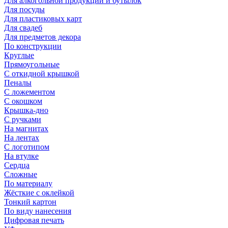
Для алкогольной продукции и бутылок
Для посуды
Для пластиковых карт
Для свадеб
Для предметов декора
По конструкции
Круглые
Прямоугольные
С откидной крышкой
Пеналы
С ложементом
С окошком
Крышка-дно
С ручками
На магнитах
На лентах
С логотипом
На втулке
Сердца
Сложные
По материалу
Жёсткие с оклейкой
Тонкий картон
По виду нанесения
Цифровая печать