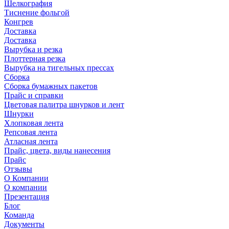
Шелкография
Тиснение фольгой
Конгрев
Доставка
Доставка
Вырубка и резка
Плоттерная резка
Вырубка на тигельных прессах
Сборка
Сборка бумажных пакетов
Прайс и справки
Цветовая палитра шнурков и лент
Шнурки
Хлопковая лента
Репсовая лента
Атласная лента
Прайс, цвета, виды нанесения
Прайс
Отзывы
О Компании
О компании
Презентация
Блог
Команда
Документы