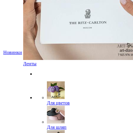
Новинки
Ленты
Для цветов
Для шляп