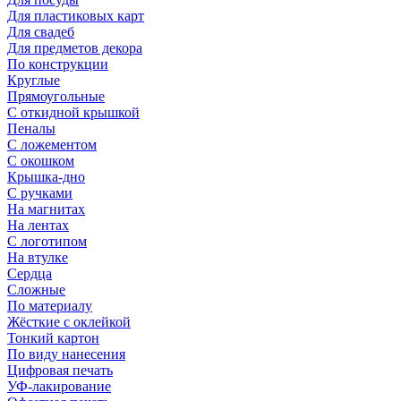
Для пластиковых карт
Для свадеб
Для предметов декора
По конструкции
Круглые
Прямоугольные
С откидной крышкой
Пеналы
С ложементом
С окошком
Крышка-дно
С ручками
На магнитах
На лентах
С логотипом
На втулке
Сердца
Сложные
По материалу
Жёсткие с оклейкой
Тонкий картон
По виду нанесения
Цифровая печать
УФ-лакирование