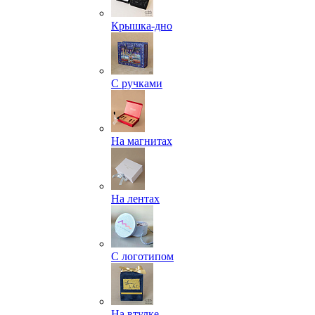
Крышка-дно
С ручками
На магнитах
На лентах
С логотипом
На втулке