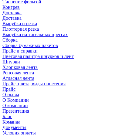
Тиснение фольгой
Конгрев
Доставка
Доставка
Вырубка и резка
Плоттерная резка
Вырубка на тигельных прессах
Сборка
Сборка бумажных пакетов
Прайс и справки
Цветовая палитра шнурков и лент
Шнурки
Хлопковая лента
Репсовая лента
Атласная лента
Прайс, цвета, виды нанесения
Прайс
Отзывы
О Компании
О компании
Презентация
Блог
Команда
Документы
Условия оплаты