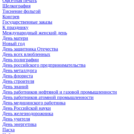
Офсетная печать
Шелкография
Тиснение фольгой
Конгрев
Государственные заказы
К празднику
Международный женский день
День матери
Новый год
День защитника Отечества
День всех влюбленных
День полиграфии
День российского предпринимательства
День металлурга
День флориста
День строителя
День знаний
День работников нефтяной и газовой промышленности
День работников атомной промышленности
День медицинского работника
День Российской науки
День железнодорожника
День учителя
День энергетика
Пасха