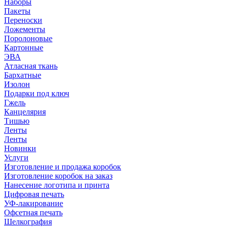
Наборы
Пакеты
Переноски
Ложементы
Поролоновые
Картонные
ЭВА
Атласная ткань
Бархатные
Изолон
Подарки под ключ
Гжель
Канцелярия
Тишью
Ленты
Ленты
Новинки
Услуги
Изготовление и продажа коробок
Изготовление коробок на заказ
Нанесение логотипа и принта
Цифровая печать
УФ-лакирование
Офсетная печать
Шелкография