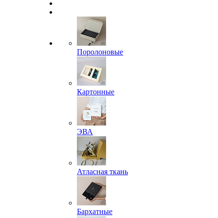
Поролоновые
Картонные
ЭВА
Атласная ткань
Бархатные