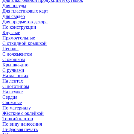
Для алкогольной продукции и бутылок
Для посуды
Для пластиковых карт
Для свадеб
Для предметов декора
По конструкции
Круглые
Прямоугольные
С откидной крышкой
Пеналы
С ложементом
С окошком
Крышка-дно
С ручками
На магнитах
На лентах
С логотипом
На втулке
Сердца
Сложные
По материалу
Жёсткие с оклейкой
Тонкий картон
По виду нанесения
Цифровая печать