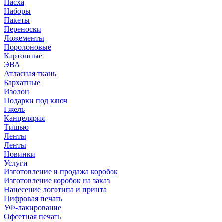
Пасха
Наборы
Пакеты
Переноски
Ложементы
Поролоновые
Картонные
ЭВА
Атласная ткань
Бархатные
Изолон
Подарки под ключ
Гжель
Канцелярия
Тишью
Ленты
Ленты
Новинки
Услуги
Изготовление и продажа коробок
Изготовление коробок на заказ
Нанесение логотипа и принта
Цифровая печать
УФ-лакирование
Офсетная печать