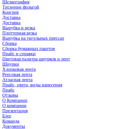
Шелкография
Тиснение фольгой
Конгрев
Доставка
Доставка
Вырубка и резка
Плоттерная резка
Вырубка на тигельных прессах
Сборка
Сборка бумажных пакетов
Прайс и справки
Цветовая палитра шнурков и лент
Шнурки
Хлопковая лента
Репсовая лента
Атласная лента
Прайс, цвета, виды нанесения
Прайс
Отзывы
О Компании
О компании
Презентация
Блог
Команда
Документы