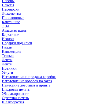
Наборы
Пакеты
Переноски
Ложементы
Поролоновые
Картонные
ЭВА
Атласная ткань
Бархатные
Изолон
Подарки под ключ
Гжель
Канцелярия
Тишью
Ленты
Ленты
Новинки
Услуги
Изготовление и продажа коробок
Изготовление коробок на заказ
Нанесение логотипа и принта
Цифровая печать
УФ-лакирование
Офсетная печать
Шелкография