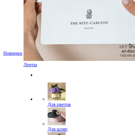
Новинки
Ленты
Для цветов
Для шляп