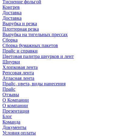
Тиснение фольгой
Конгрев
Доставка
Доставка
Вырубка и резка
Плоттерная резка
Вырубка на тигельных прессах
Сборка
Сборка бумажных пакетов
Прайс и справки
Цветовая палитра шнурков и лент
Шнурки
Хлопковая лента
Репсовая лента
Атласная лента
Прайс, цвета, виды нанесения
Прайс
Отзывы
О Компании
О компании
Презентация
Блог
Команда
Документы
Условия оплаты