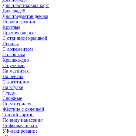
Для пластиковых карт
Для свадеб
Для предметов декора
По конструкции
Круглые
Прямоугольные
С откидной крышкой
Пеналы
С ложементом
С окошком
Крышка-дно
С ручками
На магнитах
На лентах
С логотипом
На втулке
Сердца
Сложные
По материалу
Жёсткие с оклейкой
Тонкий картон
По виду нанесения
Цифровая печать
УФ-лакирование