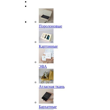
Поролоновые
Картонные
ЭВА
Атласная ткань
Бархатные