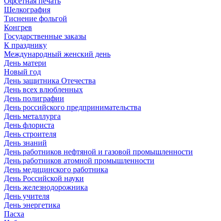
Офсетная печать
Шелкография
Тиснение фольгой
Конгрев
Государственные заказы
К празднику
Международный женский день
День матери
Новый год
День защитника Отечества
День всех влюбленных
День полиграфии
День российского предпринимательства
День металлурга
День флориста
День строителя
День знаний
День работников нефтяной и газовой промышленности
День работников атомной промышленности
День медицинского работника
День Российской науки
День железнодорожника
День учителя
День энергетика
Пасха