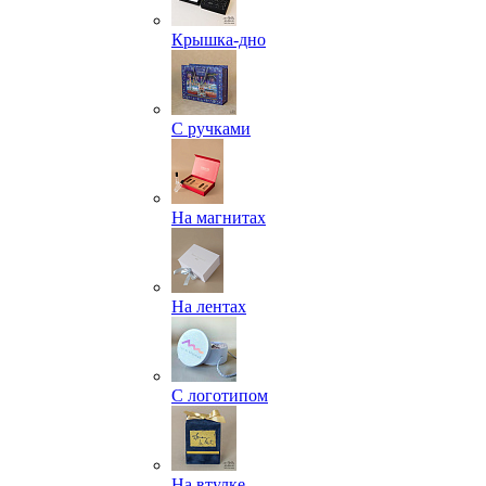
Крышка-дно
С ручками
На магнитах
На лентах
С логотипом
На втулке