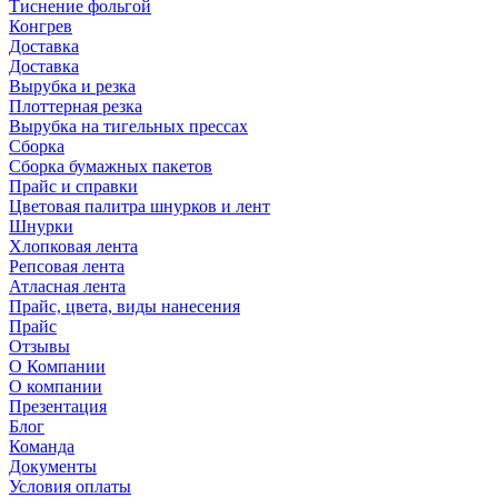
Тиснение фольгой
Конгрев
Доставка
Доставка
Вырубка и резка
Плоттерная резка
Вырубка на тигельных прессах
Сборка
Сборка бумажных пакетов
Прайс и справки
Цветовая палитра шнурков и лент
Шнурки
Хлопковая лента
Репсовая лента
Атласная лента
Прайс, цвета, виды нанесения
Прайс
Отзывы
О Компании
О компании
Презентация
Блог
Команда
Документы
Условия оплаты