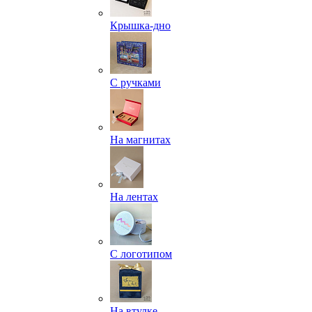
Крышка-дно
С ручками
На магнитах
На лентах
С логотипом
На втулке