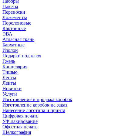
Наборы
Пакеты
Переноски
Ложементы
Поролоновые
Картонные
ЭВА
Атласная ткань
Бархатные
Изолон
Подарки под ключ
Гжель
Канцелярия
Тишью
Ленты
Ленты
Новинки
Услуги
Изготовление и продажа коробок
Изготовление коробок на заказ
Нанесение логотипа и принта
Цифровая печать
УФ-лакирование
Офсетная печать
Шелкография