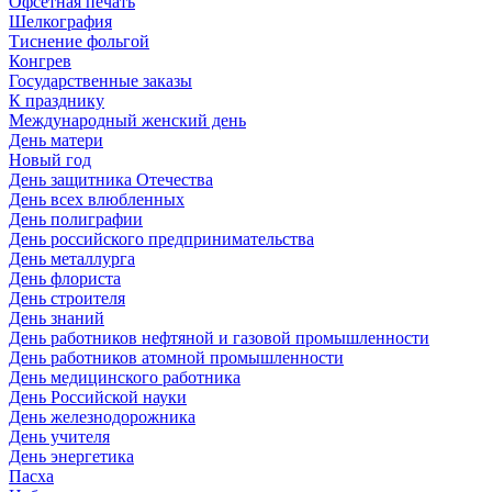
Офсетная печать
Шелкография
Тиснение фольгой
Конгрев
Государственные заказы
К празднику
Международный женский день
День матери
Новый год
День защитника Отечества
День всех влюбленных
День полиграфии
День российского предпринимательства
День металлурга
День флориста
День строителя
День знаний
День работников нефтяной и газовой промышленности
День работников атомной промышленности
День медицинского работника
День Российской науки
День железнодорожника
День учителя
День энергетика
Пасха