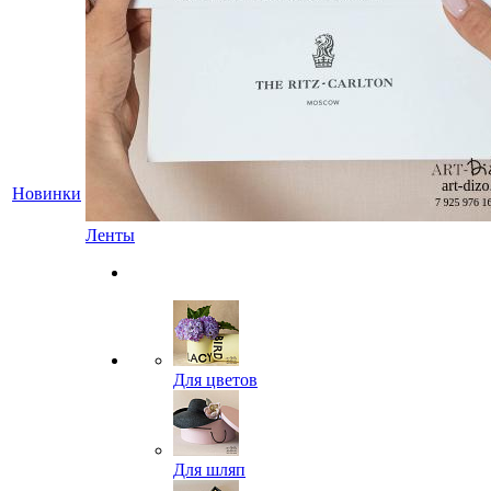
Новинки
Ленты
Для цветов
Для шляп