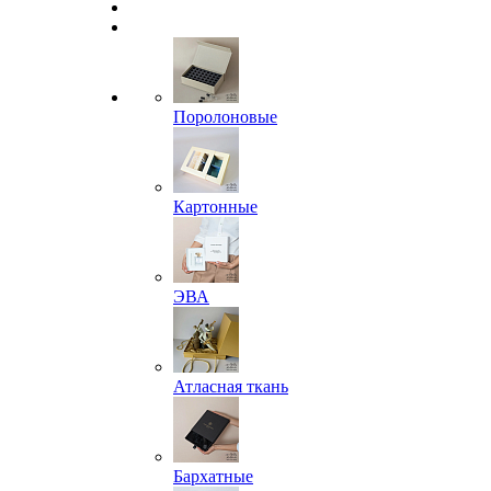
Поролоновые
Картонные
ЭВА
Атласная ткань
Бархатные