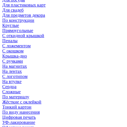
Для пластиковых карт
Для свадеб
Для предметов декора
По конструкции
Круглые
Прямоугольные
С откидной крышкой
Пеналы
С ложементом
С окошком
Крышка-дно
С ручками
На магнитах
На лентах
С логотипом
На втулке
Сердца
Сложные
По материалу
Жёсткие с оклейкой
Тонкий картон
По виду нанесения
Цифровая печать
УФ-лакирование