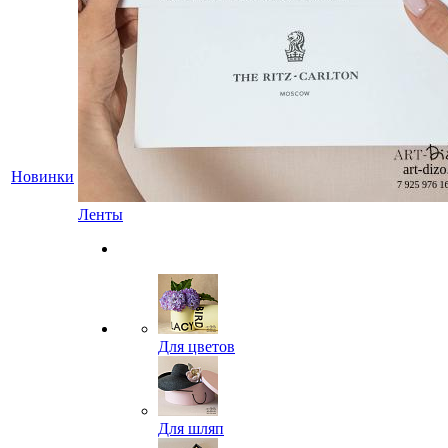
Новинки
Ленты
Для цветов
Для шляп