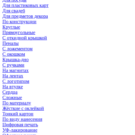
Для пластиковых карт
Для свадеб
Для предметов декора
По конструкции
Круглые
Прямоугольные
С откидной крышкой
Пеналы
С ложементом
С окошком
Крышка-дно
С ручками
На магнитах
На лентах
С логотипом
На втулке
Сердца
Сложные
По материалу
Жёсткие с оклейкой
Тонкий картон
По виду нанесения
Цифровая печать
УФ-лакирование