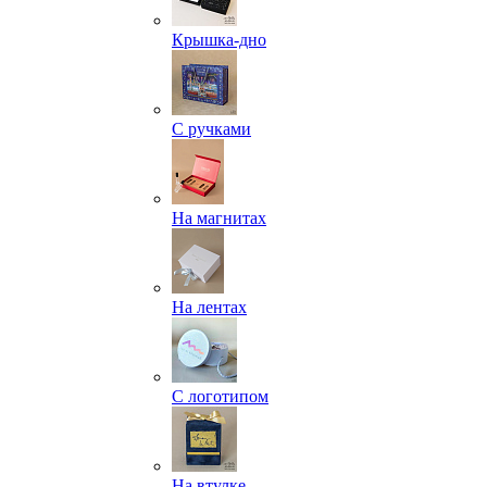
Крышка-дно
С ручками
На магнитах
На лентах
С логотипом
На втулке