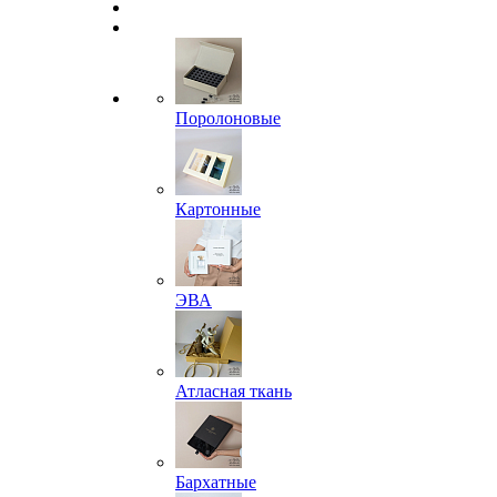
Поролоновые
Картонные
ЭВА
Атласная ткань
Бархатные