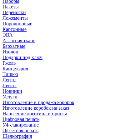
Наборы
Пакеты
Переноски
Ложементы
Поролоновые
Картонные
ЭВА
Атласная ткань
Бархатные
Изолон
Подарки под ключ
Гжель
Канцелярия
Тишью
Ленты
Ленты
Новинки
Услуги
Изготовление и продажа коробок
Изготовление коробок на заказ
Нанесение логотипа и принта
Цифровая печать
УФ-лакирование
Офсетная печать
Шелкография