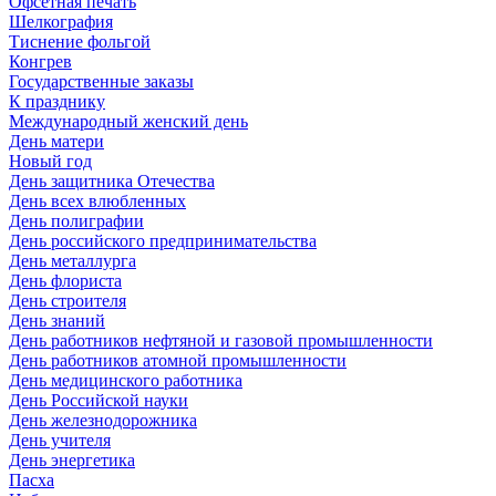
Офсетная печать
Шелкография
Тиснение фольгой
Конгрев
Государственные заказы
К празднику
Международный женский день
День матери
Новый год
День защитника Отечества
День всех влюбленных
День полиграфии
День российского предпринимательства
День металлурга
День флориста
День строителя
День знаний
День работников нефтяной и газовой промышленности
День работников атомной промышленности
День медицинского работника
День Российской науки
День железнодорожника
День учителя
День энергетика
Пасха