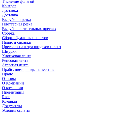
Тиснение фольгой
Конгрев
Доставка
Доставка
Вырубка и резка
Плоттерная резка
Вырубка на тигельных прессах
Сборка
Сборка бумажных пакетов
Прайс и справки
Цветовая палитра шнурков и лент
Шнурки
Хлопковая лента
Репсовая лента
Атласная лента
Прайс, цвета, виды нанесения
Прайс
Отзывы
О Компании
О компании
Презентация
Блог
Команда
Документы
Условия оплаты