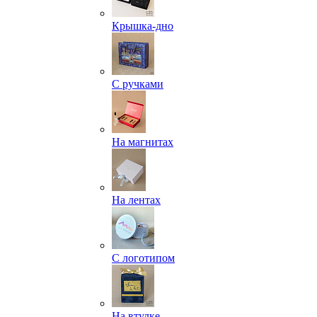
Крышка-дно
С ручками
На магнитах
На лентах
С логотипом
На втулке