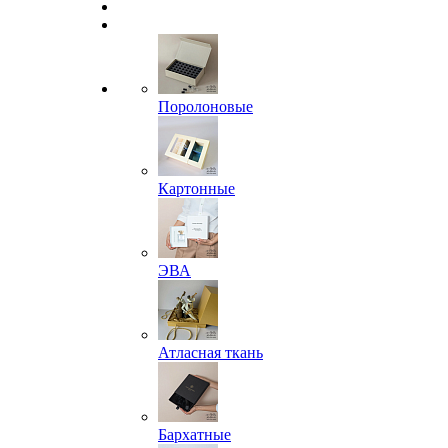
Поролоновые
Картонные
ЭВА
Атласная ткань
Бархатные