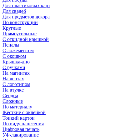
Для пластиковых карт
Для свадеб
Для предметов декора
По конструкции
Круглые
Прямоугольные
С откидной крышкой
Пеналы
С ложементом
С окошком
Крышка-дно
С ручками
На магнитах
На лентах
С логотипом
На втулке
Сердца
Сложные
По материалу
Жёсткие с оклейкой
Тонкий картон
По виду нанесения
Цифровая печать
УФ-лакирование