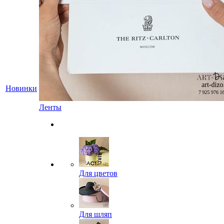
Новинки
Ленты
Для цветов
Для шляп