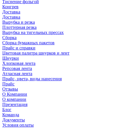
Тиснение фольгой
Конгрев
Доставка
Доставка
Вырубка и резка
Плоттерная резка
Вырубка на тигельных прессах
Сборка
Сборка бумажных пакетов
Прайс и справки
Цветовая палитра шнурков и лент
Шнурки
Хлопковая лента
Репсовая лента
Атласная лента
Прайс, цвета, виды нанесения
Прайс
Отзывы
О Компании
О компании
Презентация
Блог
Команда
Документы
Условия оплаты