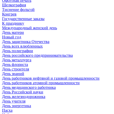
Офсетная печать
Шелкография
Тиснение фольгой
Конгрев
Государственные заказы
К празднику
Международный женский день
День матери
Новый год
День защитника Отечества
День всех влюбленных
День полиграфии
День российского предпринимательства
День металлурга
День флориста
День строителя
День знаний
День работников нефтяной и газовой промышленности
День работников атомной промышленности
День медицинского работника
День Российской науки
День железнодорожника
День учителя
День энергетика
Пасха