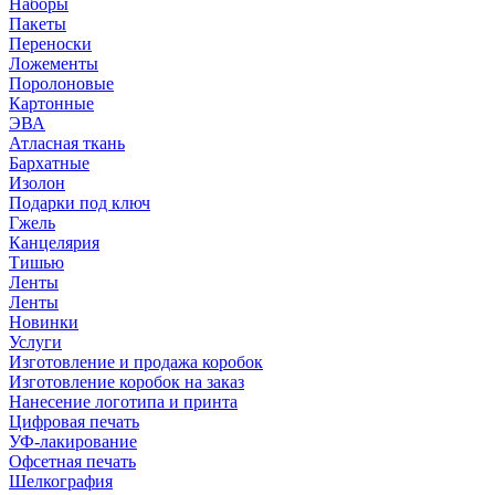
Наборы
Пакеты
Переноски
Ложементы
Поролоновые
Картонные
ЭВА
Атласная ткань
Бархатные
Изолон
Подарки под ключ
Гжель
Канцелярия
Тишью
Ленты
Ленты
Новинки
Услуги
Изготовление и продажа коробок
Изготовление коробок на заказ
Нанесение логотипа и принта
Цифровая печать
УФ-лакирование
Офсетная печать
Шелкография