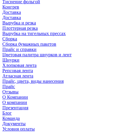
Тиснение фольгой
Конгрев
Доставка
Доставка
Вырубка и резка
Плоттерная резка
Вырубка на тигельных прессах
Сборка
Сборка бумажных пакетов
Прайс и справки
Цветовая палитра шнурков и лент
Шнурки
Хлопковая лента
Репсовая лента
Атласная лента
Прайс, цвета, виды нанесения
Прайс
Отзывы
О Компании
О компании
Презентация
Блог
Команда
Документы
Условия оплаты