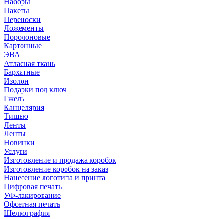
Наборы
Пакеты
Переноски
Ложементы
Поролоновые
Картонные
ЭВА
Атласная ткань
Бархатные
Изолон
Подарки под ключ
Гжель
Канцелярия
Тишью
Ленты
Ленты
Новинки
Услуги
Изготовление и продажа коробок
Изготовление коробок на заказ
Нанесение логотипа и принта
Цифровая печать
УФ-лакирование
Офсетная печать
Шелкография