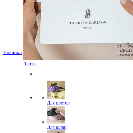
Новинки
Ленты
Для цветов
Для шляп