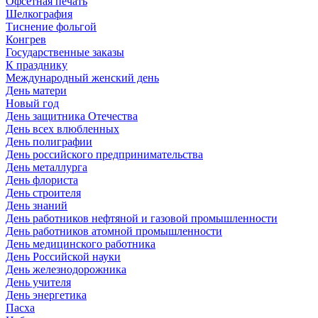
Офсетная печать
Шелкография
Тиснение фольгой
Конгрев
Государственные заказы
К празднику
Международный женский день
День матери
Новый год
День защитника Отечества
День всех влюбленных
День полиграфии
День российского предпринимательства
День металлурга
День флориста
День строителя
День знаний
День работников нефтяной и газовой промышленности
День работников атомной промышленности
День медицинского работника
День Российской науки
День железнодорожника
День учителя
День энергетика
Пасха