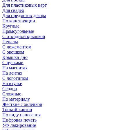
Для пластиковых карт
Для свадеб
Для предметов декора
По конструкции
Круглые
Прямоугольные
С откидной крышкой
Пеналы
С ложементом
С окошком
Крышка-дно
С ручками
На магнитах
На лентах
С логотипом
На втулке
Сердца
Сложные
По материалу
Жёсткие с оклейкой
Тонкий картон
По виду нанесения
Цифровая печать
УФ-лакирование