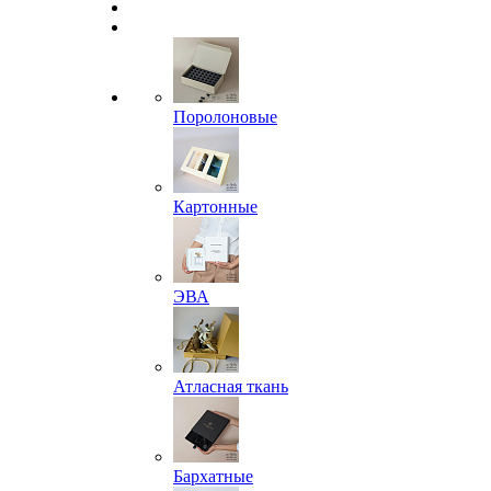
Поролоновые
Картонные
ЭВА
Атласная ткань
Бархатные