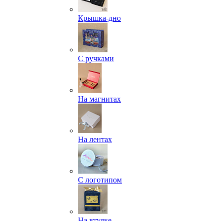
Крышка-дно
С ручками
На магнитах
На лентах
С логотипом
На втулке