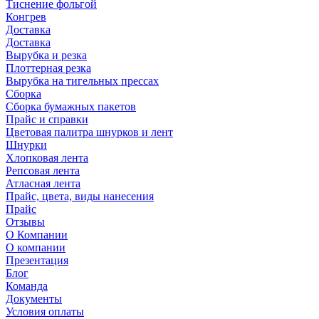
Тиснение фольгой
Конгрев
Доставка
Доставка
Вырубка и резка
Плоттерная резка
Вырубка на тигельных прессах
Сборка
Сборка бумажных пакетов
Прайс и справки
Цветовая палитра шнурков и лент
Шнурки
Хлопковая лента
Репсовая лента
Атласная лента
Прайс, цвета, виды нанесения
Прайс
Отзывы
О Компании
О компании
Презентация
Блог
Команда
Документы
Условия оплаты