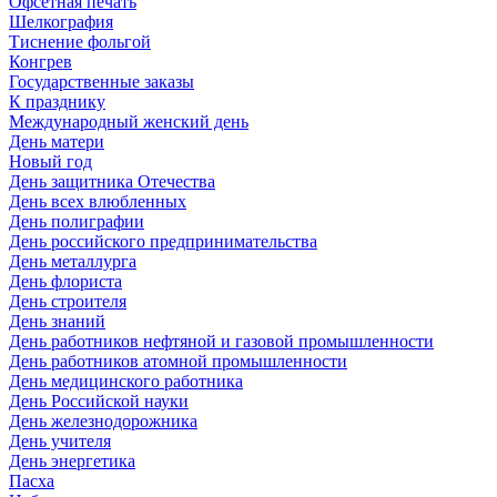
Офсетная печать
Шелкография
Тиснение фольгой
Конгрев
Государственные заказы
К празднику
Международный женский день
День матери
Новый год
День защитника Отечества
День всех влюбленных
День полиграфии
День российского предпринимательства
День металлурга
День флориста
День строителя
День знаний
День работников нефтяной и газовой промышленности
День работников атомной промышленности
День медицинского работника
День Российской науки
День железнодорожника
День учителя
День энергетика
Пасха