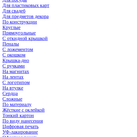
Для пластиковых карт
Для свадеб
Для предметов декора
По конструкции
Круглые
Прямоугольные
С откидной крышкой
Пеналы
С ложементом
С окошком
Крышка-дно
С ручками
На магнитах
На лентах
С логотипом
На втулке
Сердца
Сложные
По материалу
Жёсткие с оклейкой
Тонкий картон
По виду нанесения
Цифровая печать
УФ-лакирование