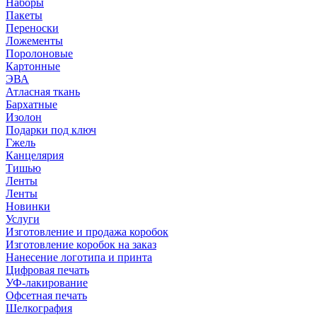
Наборы
Пакеты
Переноски
Ложементы
Поролоновые
Картонные
ЭВА
Атласная ткань
Бархатные
Изолон
Подарки под ключ
Гжель
Канцелярия
Тишью
Ленты
Ленты
Новинки
Услуги
Изготовление и продажа коробок
Изготовление коробок на заказ
Нанесение логотипа и принта
Цифровая печать
УФ-лакирование
Офсетная печать
Шелкография