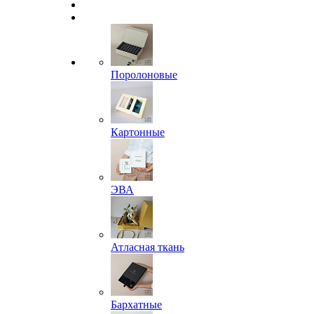
Поролоновые
Картонные
ЭВА
Атласная ткань
Бархатные