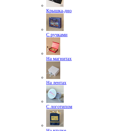
Крышка-дно
С ручками
На магнитах
На лентах
С логотипом
На втулке