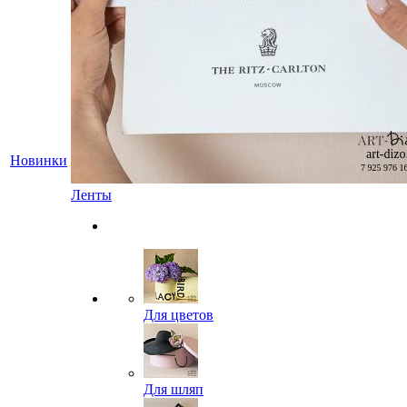
Новинки
Ленты
Для цветов
Для шляп