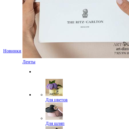
Новинки
Ленты
Для цветов
Для шляп