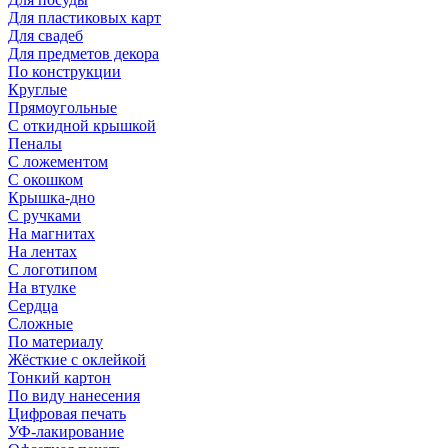
Для пластиковых карт
Для свадеб
Для предметов декора
По конструкции
Круглые
Прямоугольные
С откидной крышкой
Пеналы
С ложементом
С окошком
Крышка-дно
С ручками
На магнитах
На лентах
С логотипом
На втулке
Сердца
Сложные
По материалу
Жёсткие с оклейкой
Тонкий картон
По виду нанесения
Цифровая печать
УФ-лакирование