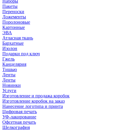
Наборы
Пакеты
Переноски
Ложементы
Поролоновые
Картонные
ЭВА
Атласная ткань
Бархатные
Изолон
Подарки под ключ
Гжель
Канцелярия
Тишью
Ленты
Ленты
Новинки
Услуги
Изготовление и продажа коробок
Изготовление коробок на заказ
Нанесение логотипа и принта
Цифровая печать
УФ-лакирование
Офсетная печать
Шелкография