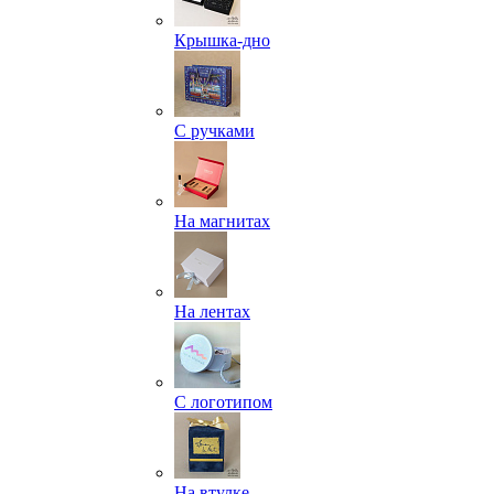
Крышка-дно
С ручками
На магнитах
На лентах
С логотипом
На втулке