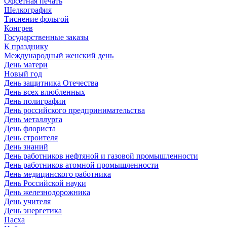
Офсетная печать
Шелкография
Тиснение фольгой
Конгрев
Государственные заказы
К празднику
Международный женский день
День матери
Новый год
День защитника Отечества
День всех влюбленных
День полиграфии
День российского предпринимательства
День металлурга
День флориста
День строителя
День знаний
День работников нефтяной и газовой промышленности
День работников атомной промышленности
День медицинского работника
День Российской науки
День железнодорожника
День учителя
День энергетика
Пасха