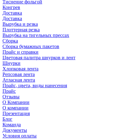
Тиснение фольгой
Конгрев
Доставка
Доставка
Вырубка и резка
Плоттерная резка
Вырубка на тигельных прессах
Сборка
Сборка бумажных пакетов
Прайс и справки
Цветовая палитра шнурков и лент
Шнурки
Хлопковая лента
Репсовая лента
Атласная лента
Прайс, цвета, виды нанесения
Прайс
Отзывы
О Компании
О компании
Презентация
Блог
Команда
Документы
Условия оплаты