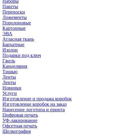
Наборы
Пакеты
Переноски
Ложементы
Поролоновые
Картонные
ЭВА
Атласная ткань
Бархатные
Изолон
Подарки под ключ
Гжель
Канцелярия
Тишью
Ленты
Ленты
Новинки
Услуги
Изготовление и продажа коробок
Изготовление коробок на заказ
Нанесение логотипа и принта
Цифровая печать
УФ-лакирование
Офсетная печать
Шелкография