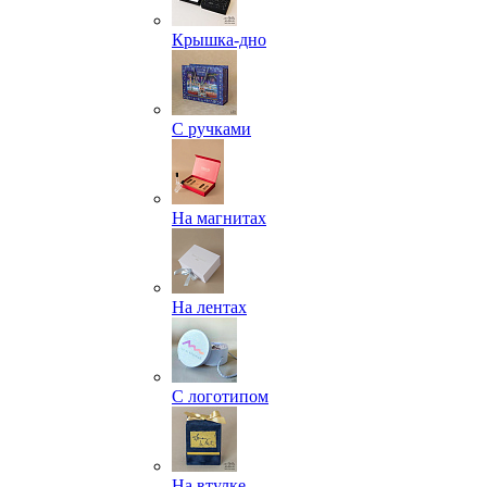
Крышка-дно
С ручками
На магнитах
На лентах
С логотипом
На втулке