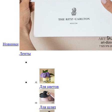
Новинки
Ленты
Для цветов
Для шляп