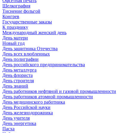
Офсетная печать
Шелкография
Тиснение фольгой
Конгрев
Государственные заказы
К празднику
Международный женский день
День матери
Новый год
День защитника Отечества
День всех влюбленных
День полиграфии
День российского предпринимательства
День металлурга
День флориста
День строителя
День знаний
День работников нефтяной и газовой промышленности
День работников атомной промышленности
День медицинского работника
День Российской науки
День железнодорожника
День учителя
День энергетика
Пасха