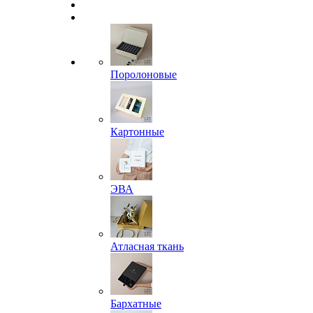
Поролоновые
Картонные
ЭВА
Атласная ткань
Бархатные