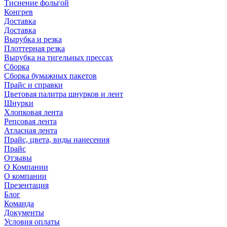
Тиснение фольгой
Конгрев
Доставка
Доставка
Вырубка и резка
Плоттерная резка
Вырубка на тигельных прессах
Сборка
Сборка бумажных пакетов
Прайс и справки
Цветовая палитра шнурков и лент
Шнурки
Хлопковая лента
Репсовая лента
Атласная лента
Прайс, цвета, виды нанесения
Прайс
Отзывы
О Компании
О компании
Презентация
Блог
Команда
Документы
Условия оплаты