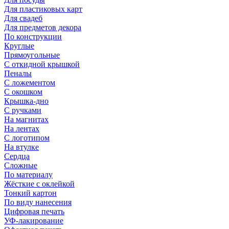
Для пластиковых карт
Для свадеб
Для предметов декора
По конструкции
Круглые
Прямоугольные
С откидной крышкой
Пеналы
С ложементом
С окошком
Крышка-дно
С ручками
На магнитах
На лентах
С логотипом
На втулке
Сердца
Сложные
По материалу
Жёсткие с оклейкой
Тонкий картон
По виду нанесения
Цифровая печать
УФ-лакирование