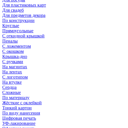
Для пластиковых карт
Для свадеб
Для предметов декора
По конструкции
Круглые
Прямоугольные
С откидной крышкой
Пеналы
С ложементом
С окошком
Крышка-дно
С ручками
На магнитах
На лентах
С логотипом
На втулке
Сердца
Сложные
По материалу
Жёсткие с оклейкой
Тонкий картон
По виду нанесения
Цифровая печать
УФ-лакирование