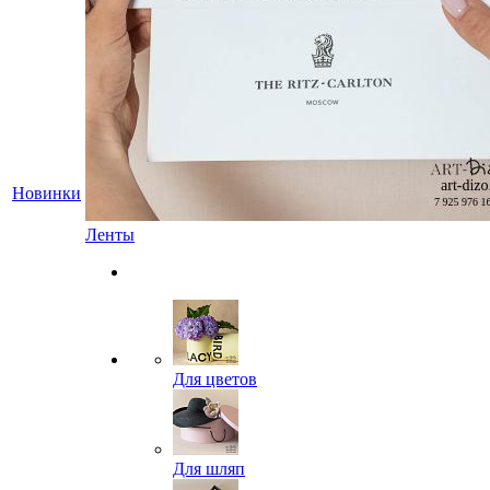
Новинки
Ленты
Для цветов
Для шляп