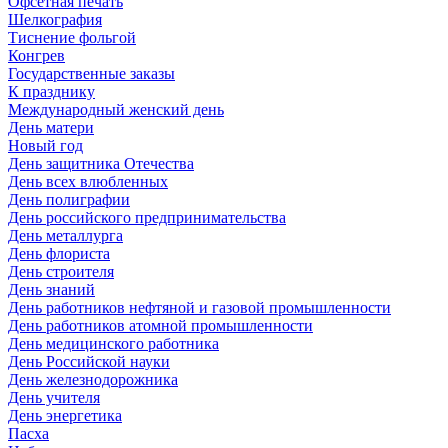
Офсетная печать
Шелкография
Тиснение фольгой
Конгрев
Государственные заказы
К празднику
Международный женский день
День матери
Новый год
День защитника Отечества
День всех влюбленных
День полиграфии
День российского предпринимательства
День металлурга
День флориста
День строителя
День знаний
День работников нефтяной и газовой промышленности
День работников атомной промышленности
День медицинского работника
День Российской науки
День железнодорожника
День учителя
День энергетика
Пасха