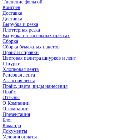
Тиснение фольгой
Конгрев
Доставка
Доставка
Вырубка и резка
Плоттерная резка
Вырубка на тигельных прессах
Сборка
Сборка бумажных пакетов
Прайс и справки
Цветовая палитра шнурков и лент
Шнурки
Хлопковая лента
Репсовая лента
Атласная лента
Прайс, цвета, виды нанесения
Прайс
Отзывы
О Компании
О компании
Презентация
Блог
Команда
Документы
Условия оплаты