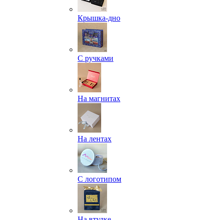
Крышка-дно
С ручками
На магнитах
На лентах
С логотипом
На втулке