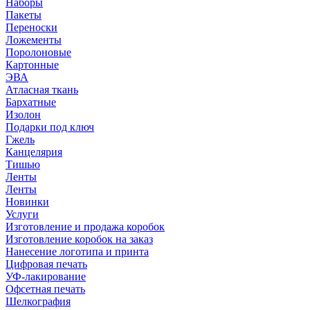
Наборы
Пакеты
Переноски
Ложементы
Поролоновые
Картонные
ЭВА
Атласная ткань
Бархатные
Изолон
Подарки под ключ
Гжель
Канцелярия
Тишью
Ленты
Ленты
Новинки
Услуги
Изготовление и продажа коробок
Изготовление коробок на заказ
Нанесение логотипа и принта
Цифровая печать
УФ-лакирование
Офсетная печать
Шелкография