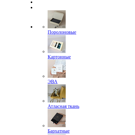
Поролоновые
Картонные
ЭВА
Атласная ткань
Бархатные