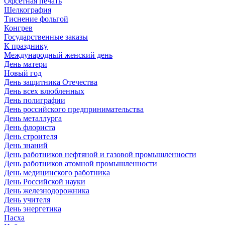
Офсетная печать
Шелкография
Тиснение фольгой
Конгрев
Государственные заказы
К празднику
Международный женский день
День матери
Новый год
День защитника Отечества
День всех влюбленных
День полиграфии
День российского предпринимательства
День металлурга
День флориста
День строителя
День знаний
День работников нефтяной и газовой промышленности
День работников атомной промышленности
День медицинского работника
День Российской науки
День железнодорожника
День учителя
День энергетика
Пасха