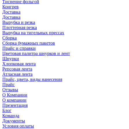
Тиснение фольгой
Конгрев
Доставка
Доставка
Вырубка и резка
Плоттерная резка
Вырубка на тигельных прессах
Сборка
Сборка бумажных пакетов
Прайс и справки
Цветовая палитра шнурков и лент
Шнурки
Хлопковая лента
Репсовая лента
Атласная лента
Прайс, цвета, виды нанесения
Прайс
Отзывы
О Компании
О компании
Презентация
Блог
Команда
Документы
Условия оплаты