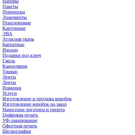
Наборы
Пакеты
Переноски
Ложементы
Поролоновые
Картонные
ЭВА
Атласная ткань
Бархатные
Изолон
Подарки под ключ
Гжель
Канцелярия
Тишью
Ленты
Ленты
Новинки
Услуги
Изготовление и продажа коробок
Изготовление коробок на заказ
Нанесение логотипа и принта
Цифровая печать
УФ-лакирование
Офсетная печать
Шелкография