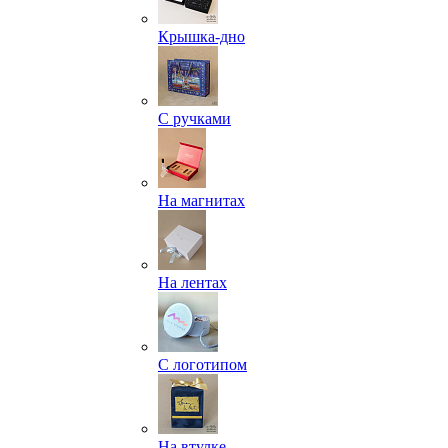
Крышка-дно
С ручками
На магнитах
На лентах
С логотипом
На втулке