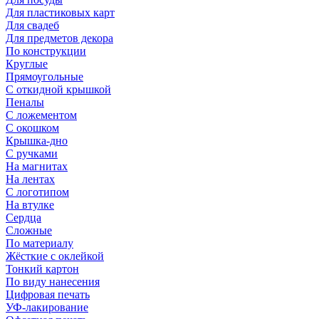
Для пластиковых карт
Для свадеб
Для предметов декора
По конструкции
Круглые
Прямоугольные
С откидной крышкой
Пеналы
С ложементом
С окошком
Крышка-дно
С ручками
На магнитах
На лентах
С логотипом
На втулке
Сердца
Сложные
По материалу
Жёсткие с оклейкой
Тонкий картон
По виду нанесения
Цифровая печать
УФ-лакирование