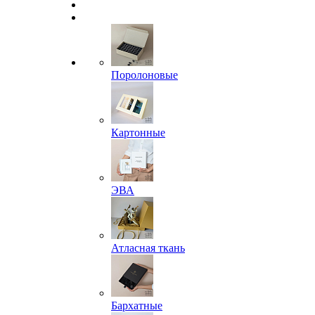
Поролоновые
Картонные
ЭВА
Атласная ткань
Бархатные