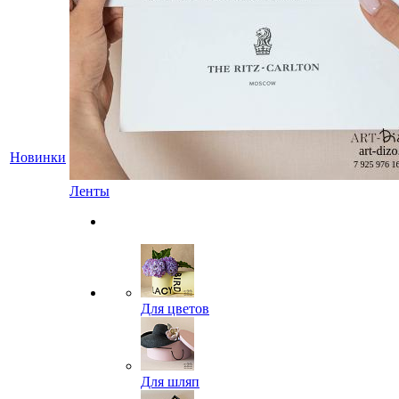
Новинки
Ленты
Для цветов
Для шляп