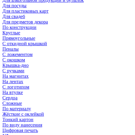
Для алкогольной продукции и бутылок
Для посуды
Для пластиковых карт
Для свадеб
Для предметов декора
По конструкции
Круглые
Прямоугольные
С откидной крышкой
Пеналы
С ложементом
С окошком
Крышка-дно
С ручками
На магнитах
На лентах
С логотипом
На втулке
Сердца
Сложные
По материалу
Жёсткие с оклейкой
Тонкий картон
По виду нанесения
Цифровая печать