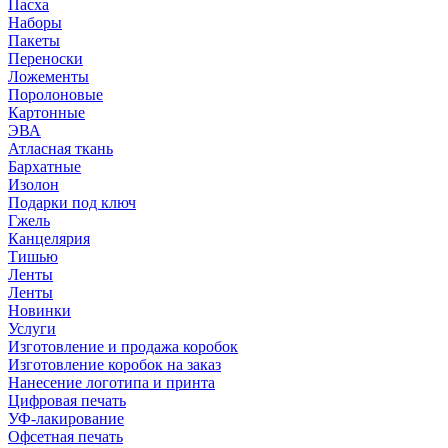
Пасха
Наборы
Пакеты
Переноски
Ложементы
Поролоновые
Картонные
ЭВА
Атласная ткань
Бархатные
Изолон
Подарки под ключ
Гжель
Канцелярия
Тишью
Ленты
Ленты
Новинки
Услуги
Изготовление и продажа коробок
Изготовление коробок на заказ
Нанесение логотипа и принта
Цифровая печать
УФ-лакирование
Офсетная печать