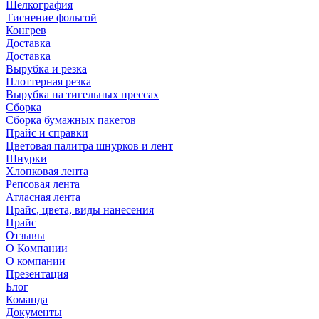
Шелкография
Тиснение фольгой
Конгрев
Доставка
Доставка
Вырубка и резка
Плоттерная резка
Вырубка на тигельных прессах
Сборка
Сборка бумажных пакетов
Прайс и справки
Цветовая палитра шнурков и лент
Шнурки
Хлопковая лента
Репсовая лента
Атласная лента
Прайс, цвета, виды нанесения
Прайс
Отзывы
О Компании
О компании
Презентация
Блог
Команда
Документы