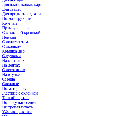
Для пластиковых карт
Для свадеб
Для предметов декора
По конструкции
Круглые
Прямоугольные
С откидной крышкой
Пеналы
С ложементом
С окошком
Крышка-дно
С ручками
На магнитах
На лентах
С логотипом
На втулке
Сердца
Сложные
По материалу
Жёсткие с оклейкой
Тонкий картон
По виду нанесения
Цифровая печать
УФ-лакирование