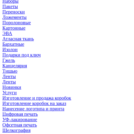
Наборы
Пакеты
Переноски
Ложементы
Поролоновые
Картонные
ЭВА
Атласная ткань
Бархатные
Изолон
Подарки под ключ
Гжель
Канцелярия
Тишью
Ленты
Ленты
Новинки
Услуги
Изготовление и продажа коробок
Изготовление коробок на заказ
Нанесение логотипа и принта
Цифровая печать
УФ-лакирование
Офсетная печать
Шелкография