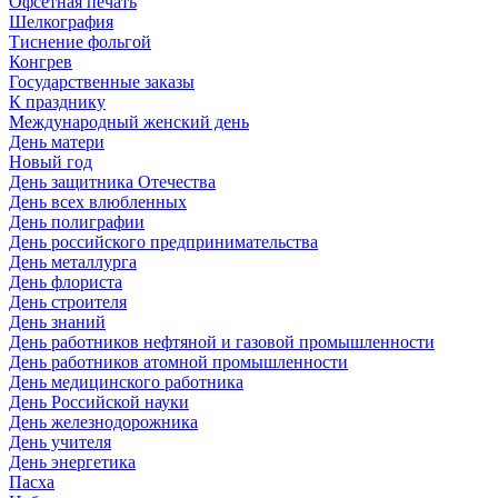
Офсетная печать
Шелкография
Тиснение фольгой
Конгрев
Государственные заказы
К празднику
Международный женский день
День матери
Новый год
День защитника Отечества
День всех влюбленных
День полиграфии
День российского предпринимательства
День металлурга
День флориста
День строителя
День знаний
День работников нефтяной и газовой промышленности
День работников атомной промышленности
День медицинского работника
День Российской науки
День железнодорожника
День учителя
День энергетика
Пасха