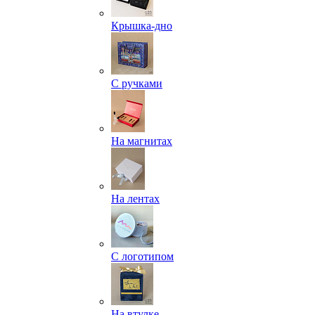
Крышка-дно
С ручками
На магнитах
На лентах
С логотипом
На втулке