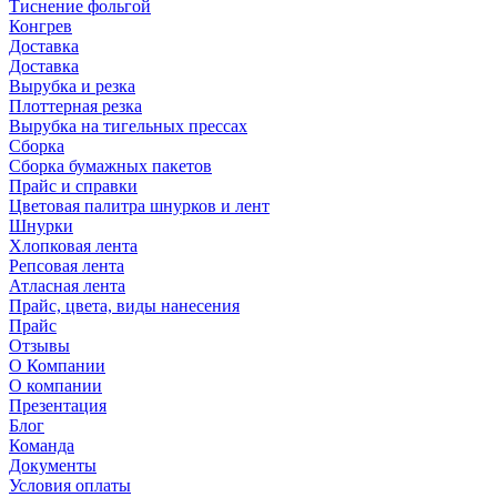
Тиснение фольгой
Конгрев
Доставка
Доставка
Вырубка и резка
Плоттерная резка
Вырубка на тигельных прессах
Сборка
Сборка бумажных пакетов
Прайс и справки
Цветовая палитра шнурков и лент
Шнурки
Хлопковая лента
Репсовая лента
Атласная лента
Прайс, цвета, виды нанесения
Прайс
Отзывы
О Компании
О компании
Презентация
Блог
Команда
Документы
Условия оплаты