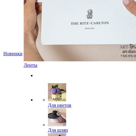
Новинки
Ленты
Для цветов
Для шляп