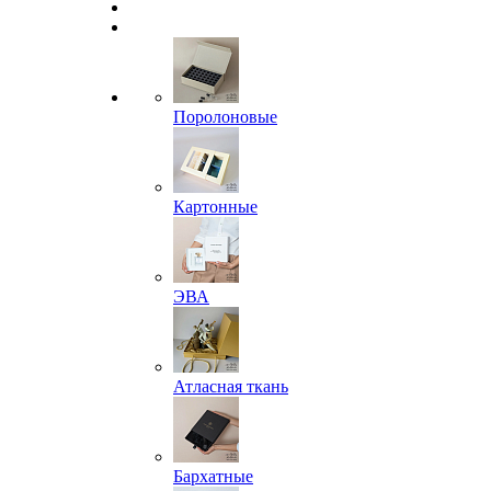
Поролоновые
Картонные
ЭВА
Атласная ткань
Бархатные