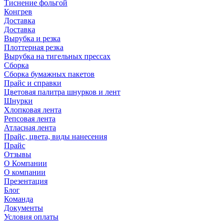
Тиснение фольгой
Конгрев
Доставка
Доставка
Вырубка и резка
Плоттерная резка
Вырубка на тигельных прессах
Сборка
Сборка бумажных пакетов
Прайс и справки
Цветовая палитра шнурков и лент
Шнурки
Хлопковая лента
Репсовая лента
Атласная лента
Прайс, цвета, виды нанесения
Прайс
Отзывы
О Компании
О компании
Презентация
Блог
Команда
Документы
Условия оплаты