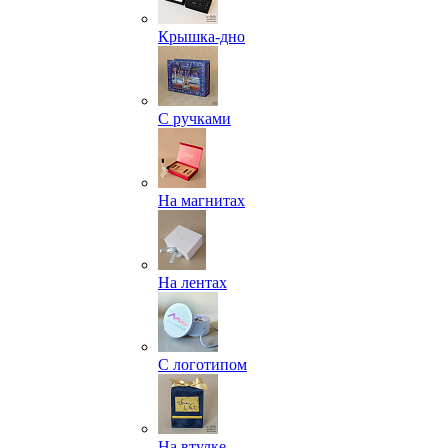
Крышка-дно
С ручками
На магнитах
На лентах
С логотипом
На втулке