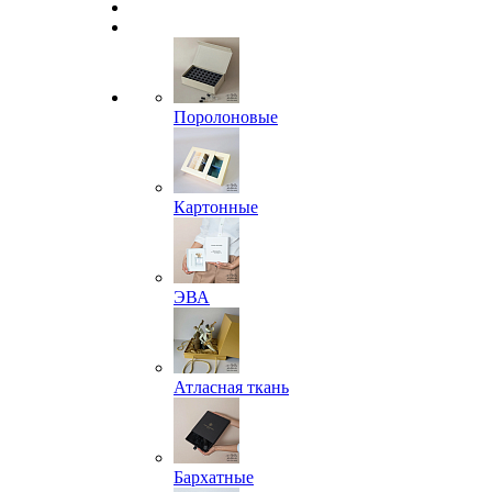
Поролоновые
Картонные
ЭВА
Атласная ткань
Бархатные