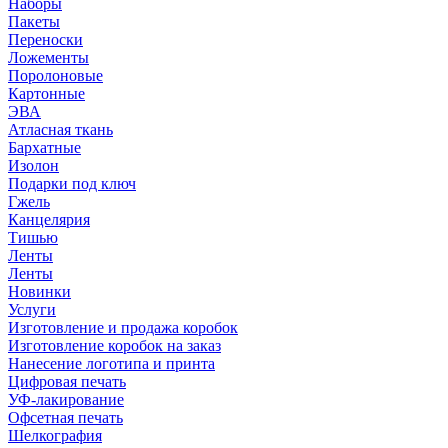
Наборы
Пакеты
Переноски
Ложементы
Поролоновые
Картонные
ЭВА
Атласная ткань
Бархатные
Изолон
Подарки под ключ
Гжель
Канцелярия
Тишью
Ленты
Ленты
Новинки
Услуги
Изготовление и продажа коробок
Изготовление коробок на заказ
Нанесение логотипа и принта
Цифровая печать
УФ-лакирование
Офсетная печать
Шелкография