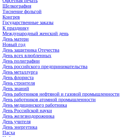
Офсетная печать
Шелкография
Тиснение фольгой
Конгрев
Государственные заказы
К празднику
Международный женский день
День матери
Новый год
День защитника Отечества
День всех влюбленных
День полиграфии
День российского предпринимательства
День металлурга
День флориста
День строителя
День знаний
День работников нефтяной и газовой промышленности
День работников атомной промышленности
День медицинского работника
День Российской науки
День железнодорожника
День учителя
День энергетика
Пасха