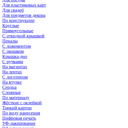
Для пластиковых карт
Для свадеб
Для предметов декора
По конструкции
Круглые
Прямоугольные
С откидной крышкой
Пеналы
С ложементом
С окошком
Крышка-дно
С ручками
На магнитах
На лентах
С логотипом
На втулке
Сердца
Сложные
По материалу
Жёсткие с оклейкой
Тонкий картон
По виду нанесения
Цифровая печать
УФ-лакирование