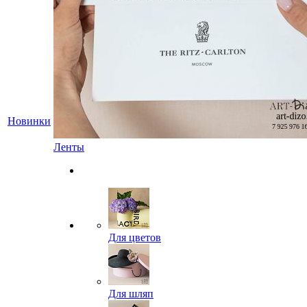
Новинки
Ленты
Для цветов
Для шляп