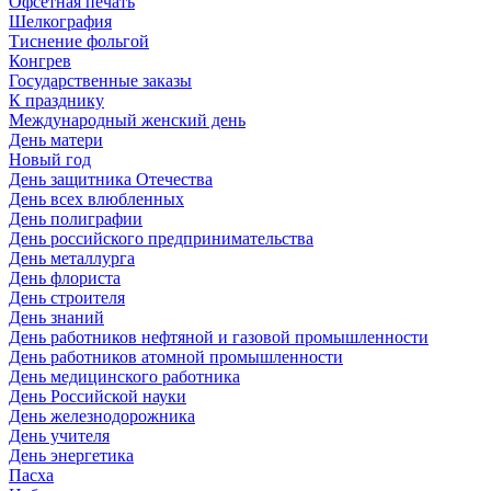
Офсетная печать
Шелкография
Тиснение фольгой
Конгрев
Государственные заказы
К празднику
Международный женский день
День матери
Новый год
День защитника Отечества
День всех влюбленных
День полиграфии
День российского предпринимательства
День металлурга
День флориста
День строителя
День знаний
День работников нефтяной и газовой промышленности
День работников атомной промышленности
День медицинского работника
День Российской науки
День железнодорожника
День учителя
День энергетика
Пасха