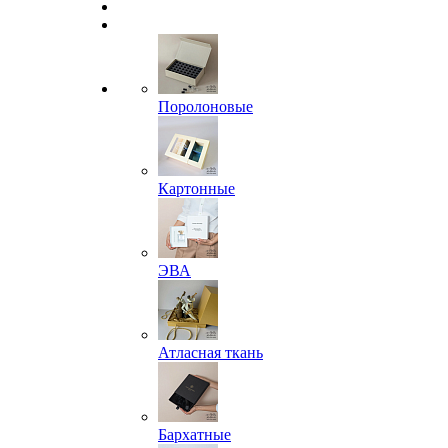
Поролоновые
Картонные
ЭВА
Атласная ткань
Бархатные