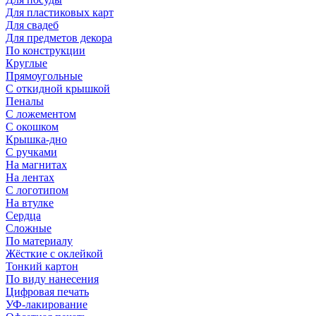
Для пластиковых карт
Для свадеб
Для предметов декора
По конструкции
Круглые
Прямоугольные
С откидной крышкой
Пеналы
С ложементом
С окошком
Крышка-дно
С ручками
На магнитах
На лентах
С логотипом
На втулке
Сердца
Сложные
По материалу
Жёсткие с оклейкой
Тонкий картон
По виду нанесения
Цифровая печать
УФ-лакирование