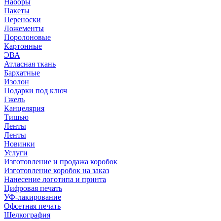
Наборы
Пакеты
Переноски
Ложементы
Поролоновые
Картонные
ЭВА
Атласная ткань
Бархатные
Изолон
Подарки под ключ
Гжель
Канцелярия
Тишью
Ленты
Ленты
Новинки
Услуги
Изготовление и продажа коробок
Изготовление коробок на заказ
Нанесение логотипа и принта
Цифровая печать
УФ-лакирование
Офсетная печать
Шелкография