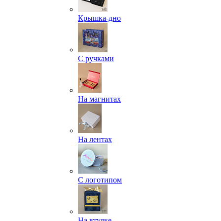
Крышка-дно
С ручками
На магнитах
На лентах
С логотипом
На втулке