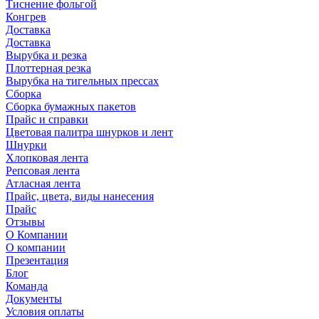
Тиснение фольгой
Конгрев
Доставка
Доставка
Вырубка и резка
Плоттерная резка
Вырубка на тигельных прессах
Сборка
Сборка бумажных пакетов
Прайс и справки
Цветовая палитра шнурков и лент
Шнурки
Хлопковая лента
Репсовая лента
Атласная лента
Прайс, цвета, виды нанесения
Прайс
Отзывы
О Компании
О компании
Презентация
Блог
Команда
Документы
Условия оплаты