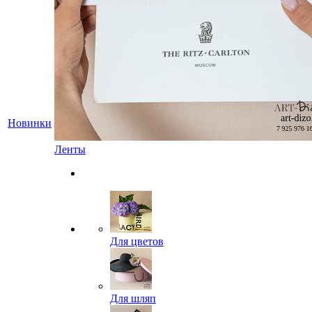
Новинки
Ленты
Для цветов
Для шляп