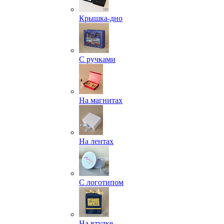
Крышка-дно
С ручками
На магнитах
На лентах
С логотипом
На втулке