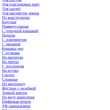
Для пластиковых карт
Для свадеб
Для предметов декора
По конструкции
Круглые
Прямоугольные
С откидной крышкой
Пеналы
С ложементом
С окошком
Крышка-дно
С ручками
На магнитах
На лентах
С логотипом
На втулке
Сердца
Сложные
По материалу
Жёсткие с оклейкой
Тонкий картон
По виду нанесения
Цифровая печать
УФ-лакирование