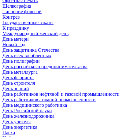
Офсетная печать
Шелкография
Тиснение фольгой
Конгрев
Государственные заказы
К празднику
Международный женский день
День матери
Новый год
День защитника Отечества
День всех влюбленных
День полиграфии
День российского предпринимательства
День металлурга
День флориста
День строителя
День знаний
День работников нефтяной и газовой промышленности
День работников атомной промышленности
День медицинского работника
День Российской науки
День железнодорожника
День учителя
День энергетика
Пасха