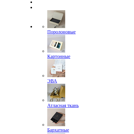
Поролоновые
Картонные
ЭВА
Атласная ткань
Бархатные