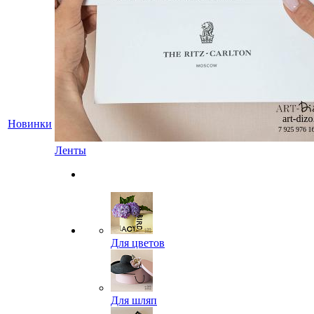
Новинки
Ленты
Для цветов
Для шляп