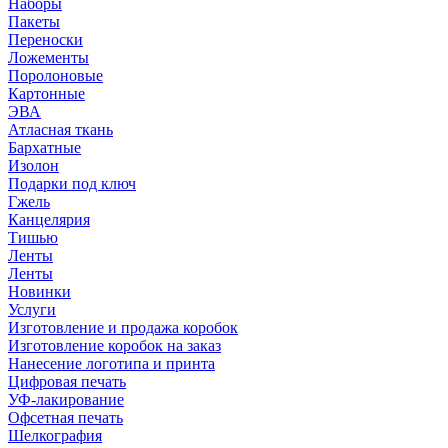
Наборы
Пакеты
Переноски
Ложементы
Поролоновые
Картонные
ЭВА
Атласная ткань
Бархатные
Изолон
Подарки под ключ
Гжель
Канцелярия
Тишью
Ленты
Ленты
Новинки
Услуги
Изготовление и продажа коробок
Изготовление коробок на заказ
Нанесение логотипа и принта
Цифровая печать
УФ-лакирование
Офсетная печать
Шелкография