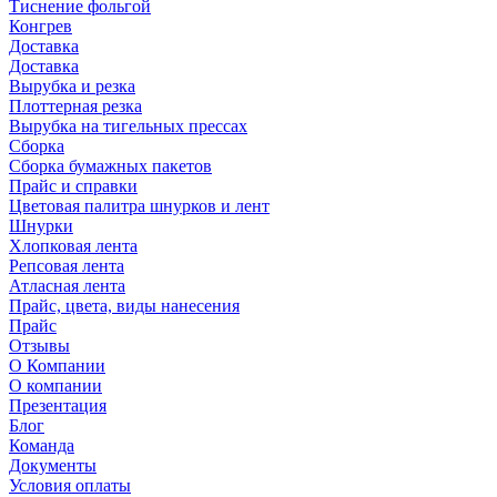
Тиснение фольгой
Конгрев
Доставка
Доставка
Вырубка и резка
Плоттерная резка
Вырубка на тигельных прессах
Сборка
Сборка бумажных пакетов
Прайс и справки
Цветовая палитра шнурков и лент
Шнурки
Хлопковая лента
Репсовая лента
Атласная лента
Прайс, цвета, виды нанесения
Прайс
Отзывы
О Компании
О компании
Презентация
Блог
Команда
Документы
Условия оплаты