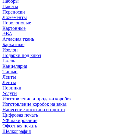
Наборы
Пакеты
Переноски
Ложементы
Поролоновые
Картонные
ЭВА
Атласная ткань
Бархатные
Изолон
Подарки под ключ
Гжель
Канцелярия
Тишью
Ленты
Ленты
Новинки
Услуги
Изготовление и продажа коробок
Изготовление коробок на заказ
Нанесение логотипа и принта
Цифровая печать
УФ-лакирование
Офсетная печать
Шелкография