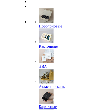
Поролоновые
Картонные
ЭВА
Атласная ткань
Бархатные