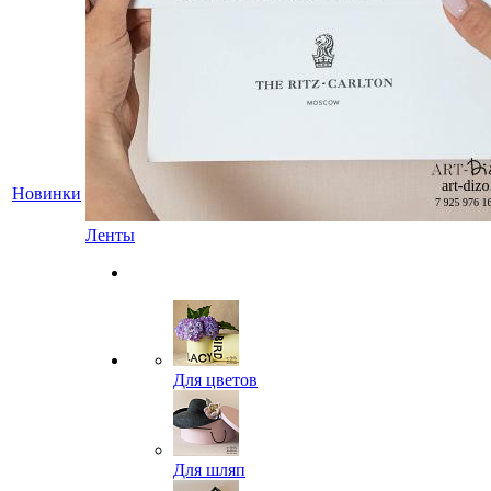
Новинки
Ленты
Для цветов
Для шляп