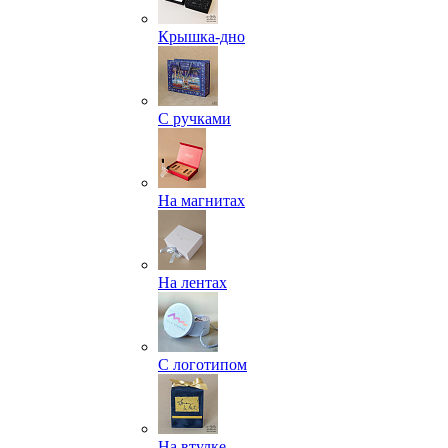
Крышка-дно
С ручками
На магнитах
На лентах
С логотипом
На втулке