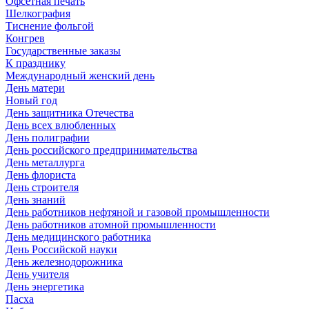
Офсетная печать
Шелкография
Тиснение фольгой
Конгрев
Государственные заказы
К празднику
Международный женский день
День матери
Новый год
День защитника Отечества
День всех влюбленных
День полиграфии
День российского предпринимательства
День металлурга
День флориста
День строителя
День знаний
День работников нефтяной и газовой промышленности
День работников атомной промышленности
День медицинского работника
День Российской науки
День железнодорожника
День учителя
День энергетика
Пасха