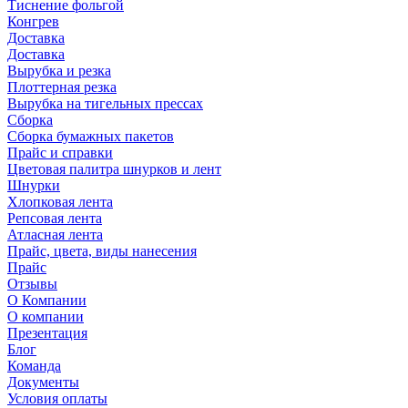
Тиснение фольгой
Конгрев
Доставка
Доставка
Вырубка и резка
Плоттерная резка
Вырубка на тигельных прессах
Сборка
Сборка бумажных пакетов
Прайс и справки
Цветовая палитра шнурков и лент
Шнурки
Хлопковая лента
Репсовая лента
Атласная лента
Прайс, цвета, виды нанесения
Прайс
Отзывы
О Компании
О компании
Презентация
Блог
Команда
Документы
Условия оплаты