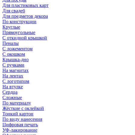
Для пластиковых карт
Для свадеб
Для предметов декора
По конструкции
Круглые
Прямоугольные
С откидной крышкой
Пеналы
С ложементом
С окошком
Крышка-дно
С ручками
На магнитах
На лентах
С логотипом
На втулке
Сердца
Сложные
По материалу
Жёсткие с оклейкой
Тонкий картон
По виду нанесения
Цифровая печать
УФ-лакирование