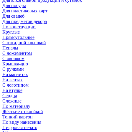
Для алкогольной продукции и бутылок
Для посуды
Для пластиковых карт
Для свадеб
Для предметов декора
По конструкции
Круглые
Прямоугольные
С откидной крышкой
Пеналы
С ложементом
С окошком
Крышка-дно
С ручками
На магнитах
На лентах
С логотипом
На втулке
Сердца
Сложные
По материалу
Жёсткие с оклейкой
Тонкий картон
По виду нанесения
Цифровая печать