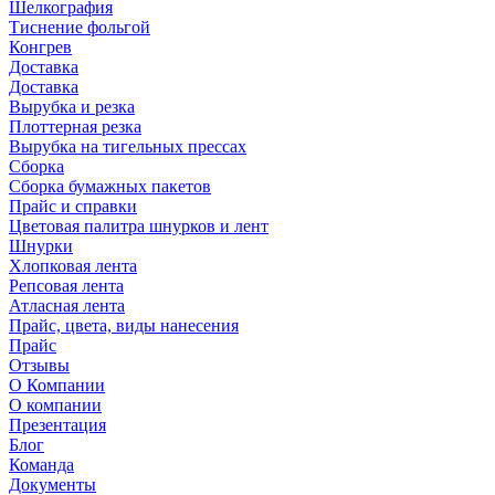
Шелкография
Тиснение фольгой
Конгрев
Доставка
Доставка
Вырубка и резка
Плоттерная резка
Вырубка на тигельных прессах
Сборка
Сборка бумажных пакетов
Прайс и справки
Цветовая палитра шнурков и лент
Шнурки
Хлопковая лента
Репсовая лента
Атласная лента
Прайс, цвета, виды нанесения
Прайс
Отзывы
О Компании
О компании
Презентация
Блог
Команда
Документы