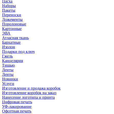
Пасха
Наборы
Пакеты
Переноски
Ложементы
Поролоновые
Картонные
ЭВА
Атласная ткань
Бархатные
Изолон
Подарки под ключ
Гжель
Канцелярия
Тишью
Ленты
Ленты
Новинки
Услуги
Изготовление и продажа коробок
Изготовление коробок на заказ
Нанесение логотипа и принта
Цифровая печать
УФ-лакирование
Офсетная печать