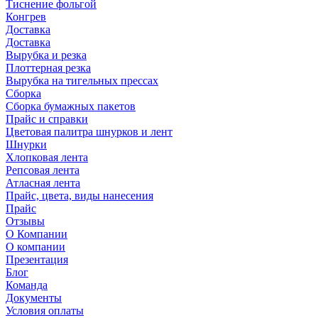
Тиснение фольгой
Конгрев
Доставка
Доставка
Вырубка и резка
Плоттерная резка
Вырубка на тигельных прессах
Сборка
Сборка бумажных пакетов
Прайс и справки
Цветовая палитра шнурков и лент
Шнурки
Хлопковая лента
Репсовая лента
Атласная лента
Прайс, цвета, виды нанесения
Прайс
Отзывы
О Компании
О компании
Презентация
Блог
Команда
Документы
Условия оплаты