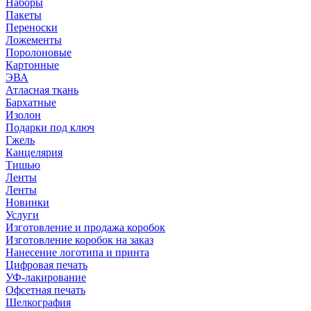
Наборы
Пакеты
Переноски
Ложементы
Поролоновые
Картонные
ЭВА
Атласная ткань
Бархатные
Изолон
Подарки под ключ
Гжель
Канцелярия
Тишью
Ленты
Ленты
Новинки
Услуги
Изготовление и продажа коробок
Изготовление коробок на заказ
Нанесение логотипа и принта
Цифровая печать
УФ-лакирование
Офсетная печать
Шелкография