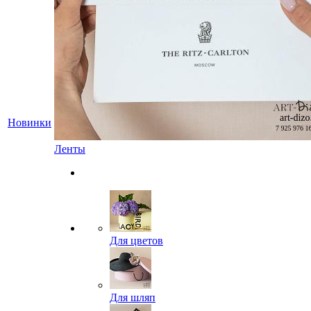
Новинки
Ленты
Для цветов
Для шляп