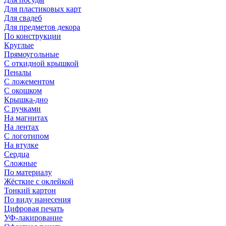
Для пластиковых карт
Для свадеб
Для предметов декора
По конструкции
Круглые
Прямоугольные
С откидной крышкой
Пеналы
С ложементом
С окошком
Крышка-дно
С ручками
На магнитах
На лентах
С логотипом
На втулке
Сердца
Сложные
По материалу
Жёсткие с оклейкой
Тонкий картон
По виду нанесения
Цифровая печать
УФ-лакирование