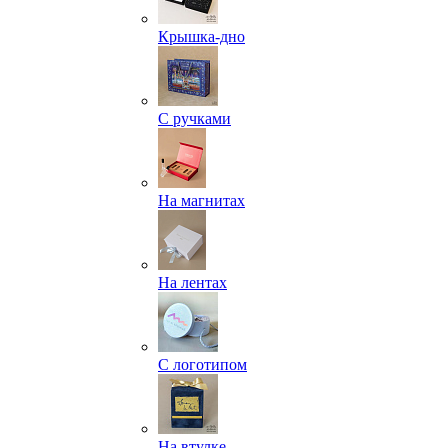
Крышка-дно
С ручками
На магнитах
На лентах
С логотипом
На втулке