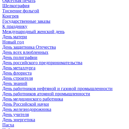
Офсетная печать
Шелкография
Тиснение фольгой
Конгрев
Государственные заказы
К празднику
Международный женский день
День матери
Новый год
День защитника Отечества
День всех влюбленных
День полиграфии
День российского предпринимательства
День металлурга
День флориста
День строителя
День знаний
День работников нефтяной и газовой промышленности
День работников атомной промышленности
День медицинского работника
День Российской науки
День железнодорожника
День учителя
День энергетика
Пасха