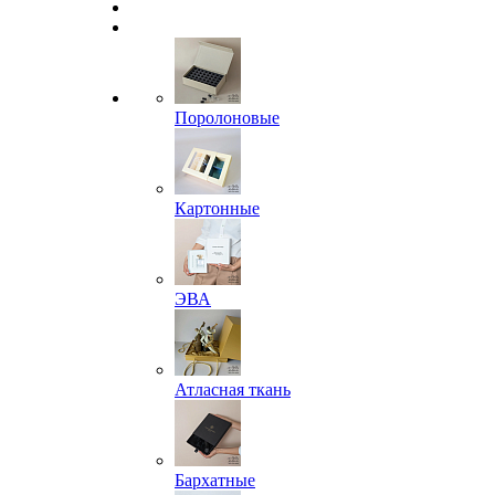
Поролоновые
Картонные
ЭВА
Атласная ткань
Бархатные