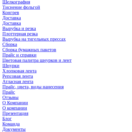
Шелкография
Тиснение фольгой
Конгрев
Доставка
Доставка
Вырубка и резка
Плоттерная резка
Вырубка на тигельных прессах
Сборка
Сборка бумажных пакетов
Прайс и справки
Цветовая палитра шнурков и лент
Шнурки
Хлопковая лента
Репсовая лента
Атласная лента
Прайс, цвета, виды нанесения
Прайс
Отзывы
О Компании
О компании
Презентация
Блог
Команда
Документы