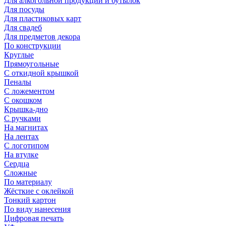
Для алкогольной продукции и бутылок
Для посуды
Для пластиковых карт
Для свадеб
Для предметов декора
По конструкции
Круглые
Прямоугольные
С откидной крышкой
Пеналы
С ложементом
С окошком
Крышка-дно
С ручками
На магнитах
На лентах
С логотипом
На втулке
Сердца
Сложные
По материалу
Жёсткие с оклейкой
Тонкий картон
По виду нанесения
Цифровая печать