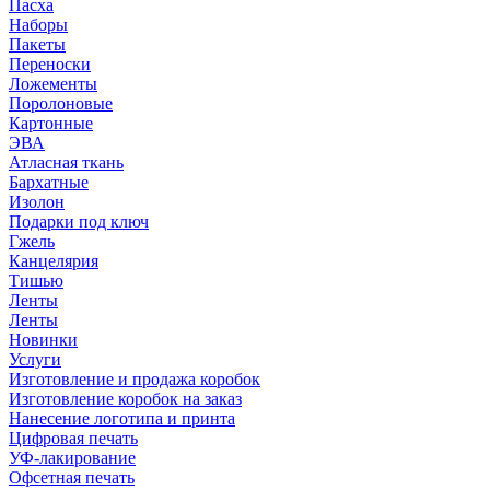
Пасха
Наборы
Пакеты
Переноски
Ложементы
Поролоновые
Картонные
ЭВА
Атласная ткань
Бархатные
Изолон
Подарки под ключ
Гжель
Канцелярия
Тишью
Ленты
Ленты
Новинки
Услуги
Изготовление и продажа коробок
Изготовление коробок на заказ
Нанесение логотипа и принта
Цифровая печать
УФ-лакирование
Офсетная печать