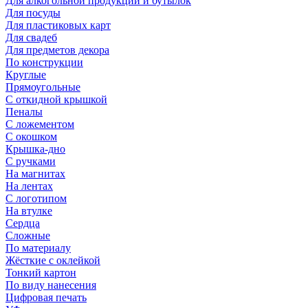
Для алкогольной продукции и бутылок
Для посуды
Для пластиковых карт
Для свадеб
Для предметов декора
По конструкции
Круглые
Прямоугольные
С откидной крышкой
Пеналы
С ложементом
С окошком
Крышка-дно
С ручками
На магнитах
На лентах
С логотипом
На втулке
Сердца
Сложные
По материалу
Жёсткие с оклейкой
Тонкий картон
По виду нанесения
Цифровая печать