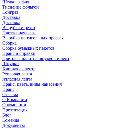
Шелкография
Тиснение фольгой
Конгрев
Доставка
Доставка
Вырубка и резка
Плоттерная резка
Вырубка на тигельных прессах
Сборка
Сборка бумажных пакетов
Прайс и справки
Цветовая палитра шнурков и лент
Шнурки
Хлопковая лента
Репсовая лента
Атласная лента
Прайс, цвета, виды нанесения
Прайс
Отзывы
О Компании
О компании
Презентация
Блог
Команда
Документы