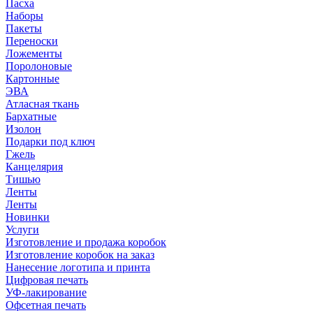
Пасха
Наборы
Пакеты
Переноски
Ложементы
Поролоновые
Картонные
ЭВА
Атласная ткань
Бархатные
Изолон
Подарки под ключ
Гжель
Канцелярия
Тишью
Ленты
Ленты
Новинки
Услуги
Изготовление и продажа коробок
Изготовление коробок на заказ
Нанесение логотипа и принта
Цифровая печать
УФ-лакирование
Офсетная печать