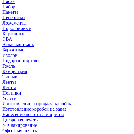
Пасха
Наборы
Пакеты
Переноски
Ложементы
Поролоновые
Картонные
ЭВА
Атласная ткань
Бархатные
Изолон
Подарки под ключ
Гжель
Канцелярия
Тишью
Ленты
Ленты
Новинки
Услуги
Изготовление и продажа коробок
Изготовление коробок на заказ
Нанесение логотипа и принта
Цифровая печать
УФ-лакирование
Офсетная печать