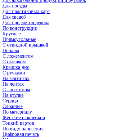
Для алкогольной продукции и бутылок
Для посуды
Для пластиковых карт
Для свадеб
Для предметов декора
По конструкции
Круглые
Прямоугольные
С откидной крышкой
Пеналы
С ложементом
С окошком
Крышка-дно
С ручками
На магнитах
На лентах
С логотипом
На втулке
Сердца
Сложные
По материалу
Жёсткие с оклейкой
Тонкий картон
По виду нанесения
Цифровая печать