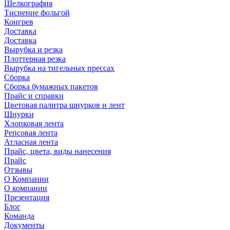
Шелкография
Тиснение фольгой
Конгрев
Доставка
Доставка
Вырубка и резка
Плоттерная резка
Вырубка на тигельных прессах
Сборка
Сборка бумажных пакетов
Прайс и справки
Цветовая палитра шнурков и лент
Шнурки
Хлопковая лента
Репсовая лента
Атласная лента
Прайс, цвета, виды нанесения
Прайс
Отзывы
О Компании
О компании
Презентация
Блог
Команда
Документы