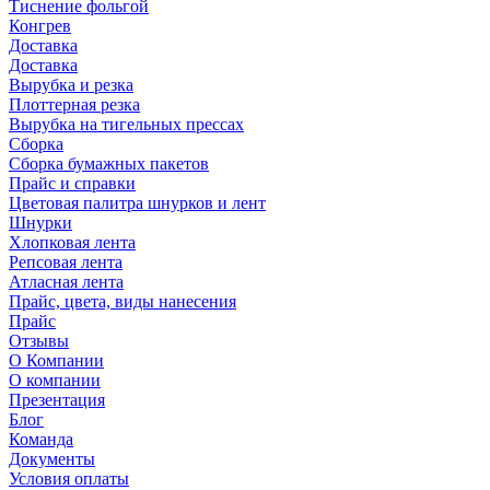
Тиснение фольгой
Конгрев
Доставка
Доставка
Вырубка и резка
Плоттерная резка
Вырубка на тигельных прессах
Сборка
Сборка бумажных пакетов
Прайс и справки
Цветовая палитра шнурков и лент
Шнурки
Хлопковая лента
Репсовая лента
Атласная лента
Прайс, цвета, виды нанесения
Прайс
Отзывы
О Компании
О компании
Презентация
Блог
Команда
Документы
Условия оплаты