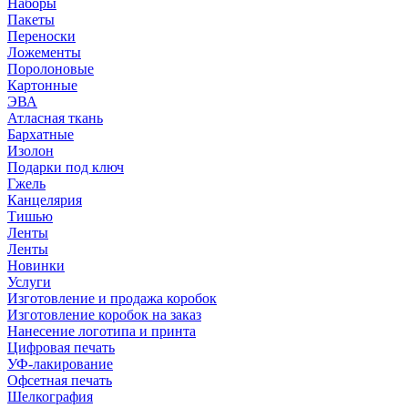
Наборы
Пакеты
Переноски
Ложементы
Поролоновые
Картонные
ЭВА
Атласная ткань
Бархатные
Изолон
Подарки под ключ
Гжель
Канцелярия
Тишью
Ленты
Ленты
Новинки
Услуги
Изготовление и продажа коробок
Изготовление коробок на заказ
Нанесение логотипа и принта
Цифровая печать
УФ-лакирование
Офсетная печать
Шелкография