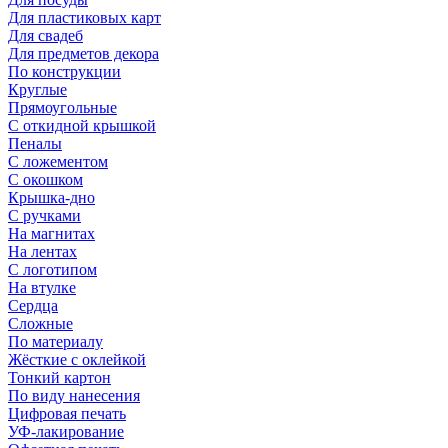
Для пластиковых карт
Для свадеб
Для предметов декора
По конструкции
Круглые
Прямоугольные
С откидной крышкой
Пеналы
С ложементом
С окошком
Крышка-дно
С ручками
На магнитах
На лентах
С логотипом
На втулке
Сердца
Сложные
По материалу
Жёсткие с оклейкой
Тонкий картон
По виду нанесения
Цифровая печать
УФ-лакирование