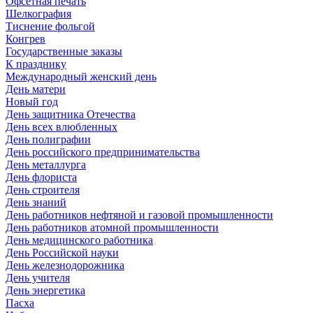
Офсетная печать
Шелкография
Тиснение фольгой
Конгрев
Государственные заказы
К празднику
Международный женский день
День матери
Новый год
День защитника Отечества
День всех влюбленных
День полиграфии
День российского предпринимательства
День металлурга
День флориста
День строителя
День знаний
День работников нефтяной и газовой промышленности
День работников атомной промышленности
День медицинского работника
День Российской науки
День железнодорожника
День учителя
День энергетика
Пасха