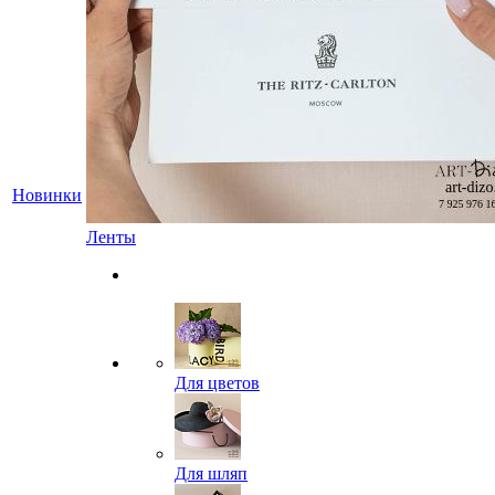
Новинки
Ленты
Для цветов
Для шляп