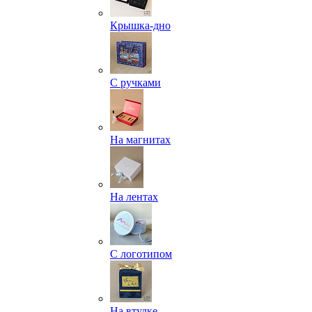
Крышка-дно
С ручками
На магнитах
На лентах
С логотипом
На втулке