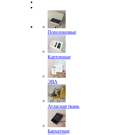
Поролоновые
Картонные
ЭВА
Атласная ткань
Бархатные