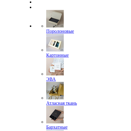
Поролоновые
Картонные
ЭВА
Атласная ткань
Бархатные