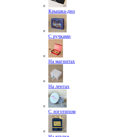
Крышка-дно
С ручками
На магнитах
На лентах
С логотипом
На втулке