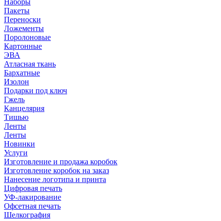
Наборы
Пакеты
Переноски
Ложементы
Поролоновые
Картонные
ЭВА
Атласная ткань
Бархатные
Изолон
Подарки под ключ
Гжель
Канцелярия
Тишью
Ленты
Ленты
Новинки
Услуги
Изготовление и продажа коробок
Изготовление коробок на заказ
Нанесение логотипа и принта
Цифровая печать
УФ-лакирование
Офсетная печать
Шелкография