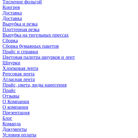
Тиснение фольгой
Конгрев
Доставка
Доставка
Вырубка и резка
Плоттерная резка
Вырубка на тигельных прессах
Сборка
Сборка бумажных пакетов
Прайс и справки
Цветовая палитра шнурков и лент
Шнурки
Хлопковая лента
Репсовая лента
Атласная лента
Прайс, цвета, виды нанесения
Прайс
Отзывы
О Компании
О компании
Презентация
Блог
Команда
Документы
Условия оплаты