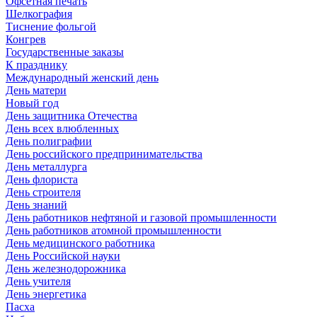
Офсетная печать
Шелкография
Тиснение фольгой
Конгрев
Государственные заказы
К празднику
Международный женский день
День матери
Новый год
День защитника Отечества
День всех влюбленных
День полиграфии
День российского предпринимательства
День металлурга
День флориста
День строителя
День знаний
День работников нефтяной и газовой промышленности
День работников атомной промышленности
День медицинского работника
День Российской науки
День железнодорожника
День учителя
День энергетика
Пасха