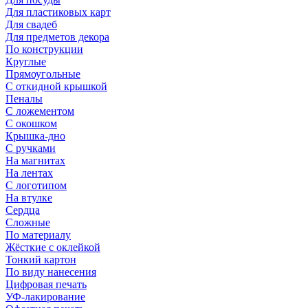
Для пластиковых карт
Для свадеб
Для предметов декора
По конструкции
Круглые
Прямоугольные
С откидной крышкой
Пеналы
С ложементом
С окошком
Крышка-дно
С ручками
На магнитах
На лентах
С логотипом
На втулке
Сердца
Сложные
По материалу
Жёсткие с оклейкой
Тонкий картон
По виду нанесения
Цифровая печать
УФ-лакирование