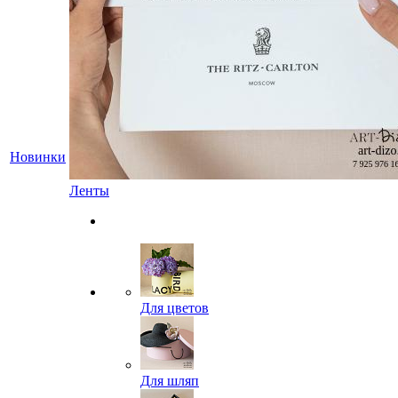
Новинки
Ленты
Для цветов
Для шляп