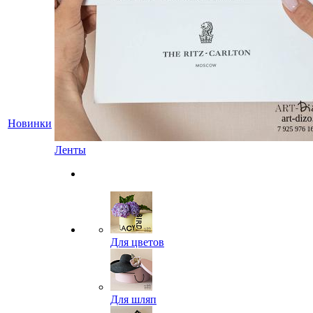
Новинки
Ленты
Для цветов
Для шляп