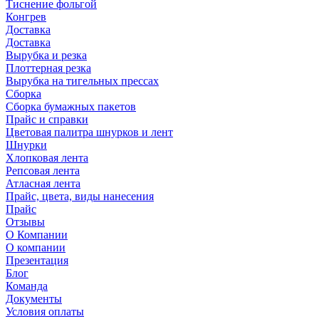
Тиснение фольгой
Конгрев
Доставка
Доставка
Вырубка и резка
Плоттерная резка
Вырубка на тигельных прессах
Сборка
Сборка бумажных пакетов
Прайс и справки
Цветовая палитра шнурков и лент
Шнурки
Хлопковая лента
Репсовая лента
Атласная лента
Прайс, цвета, виды нанесения
Прайс
Отзывы
О Компании
О компании
Презентация
Блог
Команда
Документы
Условия оплаты