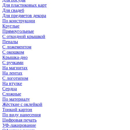
Для пластиковых карт
Для свадеб
Для предметов декора
По конструкции
Круглые
Прямоугольные
С откидной крышкой
Пеналы
С ложементом
С окошком
Крышка-дно
С ручками
На магнитах
На лентах
С логотипом
На втулке
Сердца
Сложные
По материалу
Жёсткие с оклейкой
Тонкий картон
По виду нанесения
Цифровая печать
УФ-лакирование