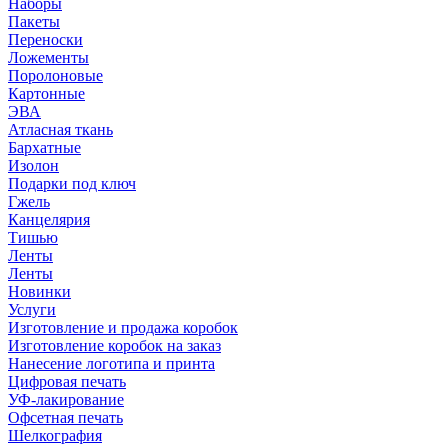
Наборы
Пакеты
Переноски
Ложементы
Поролоновые
Картонные
ЭВА
Атласная ткань
Бархатные
Изолон
Подарки под ключ
Гжель
Канцелярия
Тишью
Ленты
Ленты
Новинки
Услуги
Изготовление и продажа коробок
Изготовление коробок на заказ
Нанесение логотипа и принта
Цифровая печать
УФ-лакирование
Офсетная печать
Шелкография