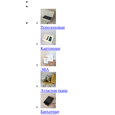
Поролоновые
Картонные
ЭВА
Атласная ткань
Бархатные