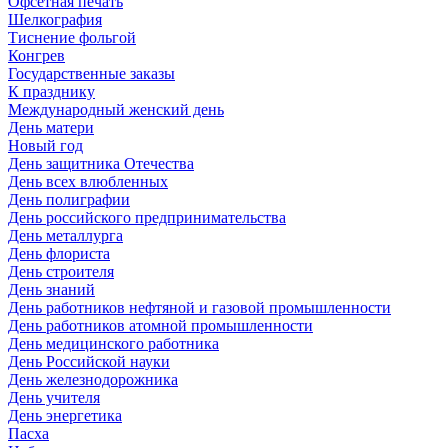
Офсетная печать
Шелкография
Тиснение фольгой
Конгрев
Государственные заказы
К празднику
Международный женский день
День матери
Новый год
День защитника Отечества
День всех влюбленных
День полиграфии
День российского предпринимательства
День металлурга
День флориста
День строителя
День знаний
День работников нефтяной и газовой промышленности
День работников атомной промышленности
День медицинского работника
День Российской науки
День железнодорожника
День учителя
День энергетика
Пасха