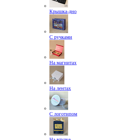
Крышка-дно
С ручками
На магнитах
На лентах
С логотипом
На втулке