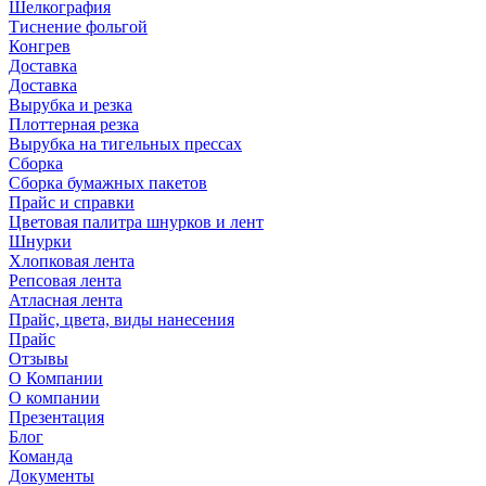
Шелкография
Тиснение фольгой
Конгрев
Доставка
Доставка
Вырубка и резка
Плоттерная резка
Вырубка на тигельных прессах
Сборка
Сборка бумажных пакетов
Прайс и справки
Цветовая палитра шнурков и лент
Шнурки
Хлопковая лента
Репсовая лента
Атласная лента
Прайс, цвета, виды нанесения
Прайс
Отзывы
О Компании
О компании
Презентация
Блог
Команда
Документы