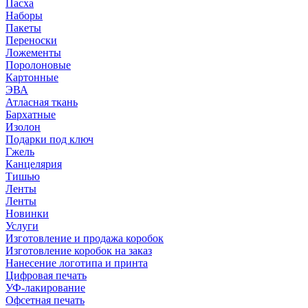
Пасха
Наборы
Пакеты
Переноски
Ложементы
Поролоновые
Картонные
ЭВА
Атласная ткань
Бархатные
Изолон
Подарки под ключ
Гжель
Канцелярия
Тишью
Ленты
Ленты
Новинки
Услуги
Изготовление и продажа коробок
Изготовление коробок на заказ
Нанесение логотипа и принта
Цифровая печать
УФ-лакирование
Офсетная печать