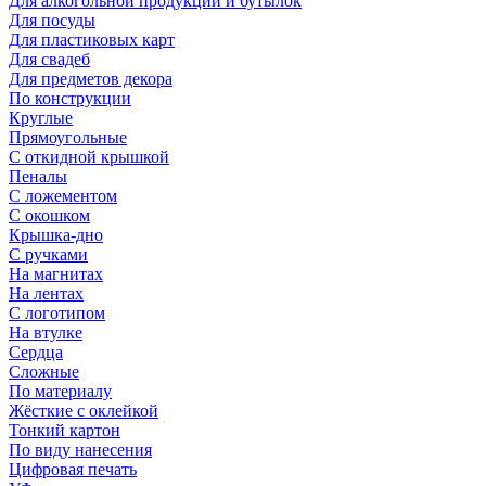
Для алкогольной продукции и бутылок
Для посуды
Для пластиковых карт
Для свадеб
Для предметов декора
По конструкции
Круглые
Прямоугольные
С откидной крышкой
Пеналы
С ложементом
С окошком
Крышка-дно
С ручками
На магнитах
На лентах
С логотипом
На втулке
Сердца
Сложные
По материалу
Жёсткие с оклейкой
Тонкий картон
По виду нанесения
Цифровая печать