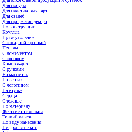
Для алкогольной продукции и бутылок
Для посуды
Для пластиковых карт
Для свадеб
Для предметов декора
По конструкции
Круглые
Прямоугольные
С откидной крышкой
Пеналы
С ложементом
С окошком
Крышка-дно
С ручками
На магнитах
На лентах
С логотипом
На втулке
Сердца
Сложные
По материалу
Жёсткие с оклейкой
Тонкий картон
По виду нанесения
Цифровая печать