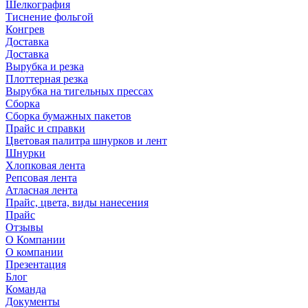
Шелкография
Тиснение фольгой
Конгрев
Доставка
Доставка
Вырубка и резка
Плоттерная резка
Вырубка на тигельных прессах
Сборка
Сборка бумажных пакетов
Прайс и справки
Цветовая палитра шнурков и лент
Шнурки
Хлопковая лента
Репсовая лента
Атласная лента
Прайс, цвета, виды нанесения
Прайс
Отзывы
О Компании
О компании
Презентация
Блог
Команда
Документы