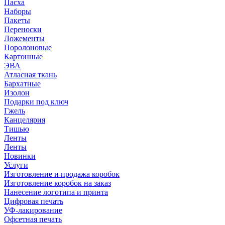
Пасха
Наборы
Пакеты
Переноски
Ложементы
Поролоновые
Картонные
ЭВА
Атласная ткань
Бархатные
Изолон
Подарки под ключ
Гжель
Канцелярия
Тишью
Ленты
Ленты
Новинки
Услуги
Изготовление и продажа коробок
Изготовление коробок на заказ
Нанесение логотипа и принта
Цифровая печать
УФ-лакирование
Офсетная печать