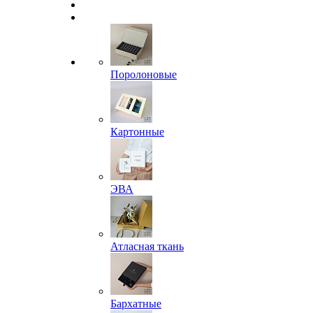
Поролоновые
Картонные
ЭВА
Атласная ткань
Бархатные