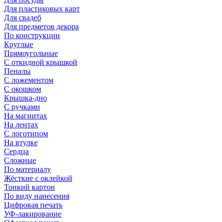
Для пластиковых карт
Для свадеб
Для предметов декора
По конструкции
Круглые
Прямоугольные
С откидной крышкой
Пеналы
С ложементом
С окошком
Крышка-дно
С ручками
На магнитах
На лентах
С логотипом
На втулке
Сердца
Сложные
По материалу
Жёсткие с оклейкой
Тонкий картон
По виду нанесения
Цифровая печать
УФ-лакирование