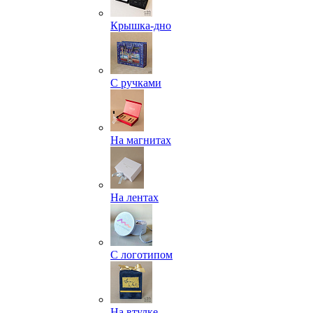
Крышка-дно
С ручками
На магнитах
На лентах
С логотипом
На втулке