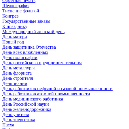
Офсетная печать
Шелкография
Тиснение фольгой
Конгрев
Государственные заказы
К празднику
Международный женский день
День матери
Новый год
День защитника Отечества
День всех влюбленных
День полиграфии
День российского предпринимательства
День металлурга
День флориста
День строителя
День знаний
День работников нефтяной и газовой промышленности
День работников атомной промышленности
День медицинского работника
День Российской науки
День железнодорожника
День учителя
День энергетика
Пасха