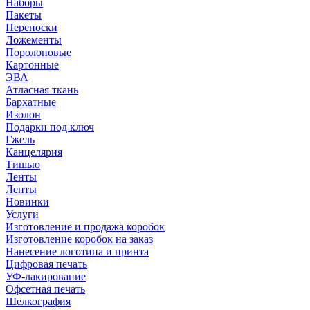
Наборы
Пакеты
Переноски
Ложементы
Поролоновые
Картонные
ЭВА
Атласная ткань
Бархатные
Изолон
Подарки под ключ
Гжель
Канцелярия
Тишью
Ленты
Ленты
Новинки
Услуги
Изготовление и продажа коробок
Изготовление коробок на заказ
Нанесение логотипа и принта
Цифровая печать
УФ-лакирование
Офсетная печать
Шелкография