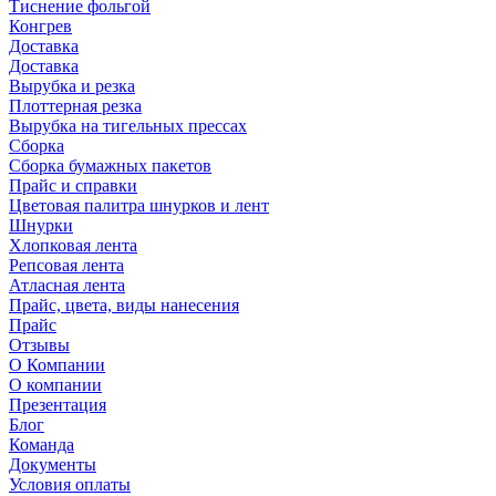
Тиснение фольгой
Конгрев
Доставка
Доставка
Вырубка и резка
Плоттерная резка
Вырубка на тигельных прессах
Сборка
Сборка бумажных пакетов
Прайс и справки
Цветовая палитра шнурков и лент
Шнурки
Хлопковая лента
Репсовая лента
Атласная лента
Прайс, цвета, виды нанесения
Прайс
Отзывы
О Компании
О компании
Презентация
Блог
Команда
Документы
Условия оплаты