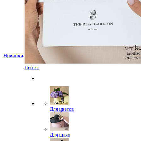
Новинки
Ленты
Для цветов
Для шляп