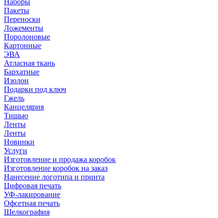
Наборы
Пакеты
Переноски
Ложементы
Поролоновые
Картонные
ЭВА
Атласная ткань
Бархатные
Изолон
Подарки под ключ
Гжель
Канцелярия
Тишью
Ленты
Ленты
Новинки
Услуги
Изготовление и продажа коробок
Изготовление коробок на заказ
Нанесение логотипа и принта
Цифровая печать
УФ-лакирование
Офсетная печать
Шелкография