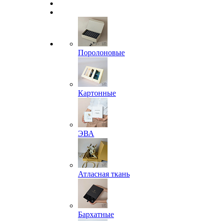
Поролоновые
Картонные
ЭВА
Атласная ткань
Бархатные