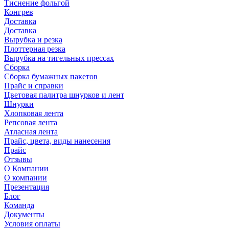
Тиснение фольгой
Конгрев
Доставка
Доставка
Вырубка и резка
Плоттерная резка
Вырубка на тигельных прессах
Сборка
Сборка бумажных пакетов
Прайс и справки
Цветовая палитра шнурков и лент
Шнурки
Хлопковая лента
Репсовая лента
Атласная лента
Прайс, цвета, виды нанесения
Прайс
Отзывы
О Компании
О компании
Презентация
Блог
Команда
Документы
Условия оплаты