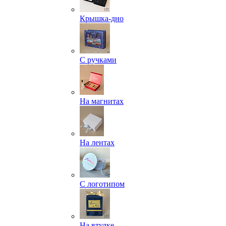
Крышка-дно
С ручками
На магнитах
На лентах
С логотипом
На втулке