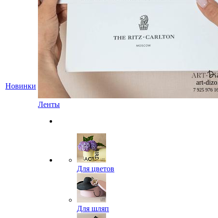
Новинки
Ленты
Для цветов
Для шляп