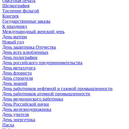
Офсетная печать
Шелкография
Тиснение фольгой
Конгрев
Государственные заказы
К празднику
Международный женский день
День матери
Новый год
День защитника Отечества
День всех влюбленных
День полиграфии
День российского предпринимательства
День металлурга
День флориста
День строителя
День знаний
День работников нефтяной и газовой промышленности
День работников атомной промышленности
День медицинского работника
День Российской науки
День железнодорожника
День учителя
День энергетика
Пасха