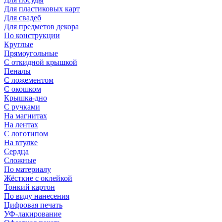
Для пластиковых карт
Для свадеб
Для предметов декора
По конструкции
Круглые
Прямоугольные
С откидной крышкой
Пеналы
С ложементом
С окошком
Крышка-дно
С ручками
На магнитах
На лентах
С логотипом
На втулке
Сердца
Сложные
По материалу
Жёсткие с оклейкой
Тонкий картон
По виду нанесения
Цифровая печать
УФ-лакирование