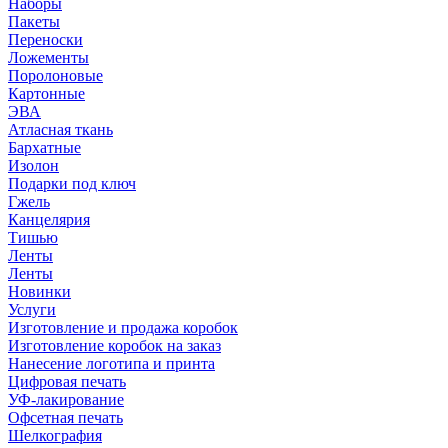
Наборы
Пакеты
Переноски
Ложементы
Поролоновые
Картонные
ЭВА
Атласная ткань
Бархатные
Изолон
Подарки под ключ
Гжель
Канцелярия
Тишью
Ленты
Ленты
Новинки
Услуги
Изготовление и продажа коробок
Изготовление коробок на заказ
Нанесение логотипа и принта
Цифровая печать
УФ-лакирование
Офсетная печать
Шелкография