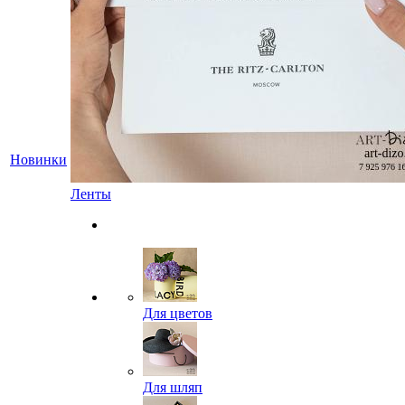
Новинки
Ленты
Для цветов
Для шляп