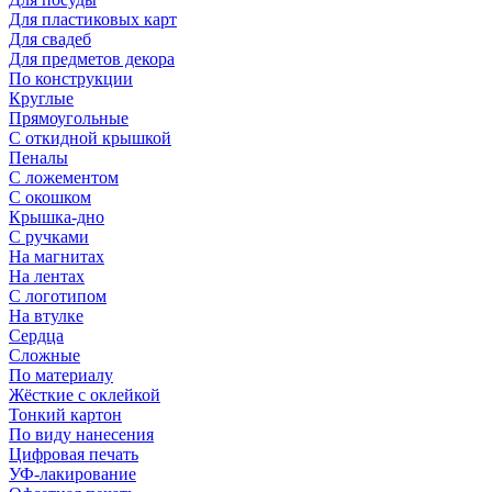
Для пластиковых карт
Для свадеб
Для предметов декора
По конструкции
Круглые
Прямоугольные
С откидной крышкой
Пеналы
С ложементом
С окошком
Крышка-дно
С ручками
На магнитах
На лентах
С логотипом
На втулке
Сердца
Сложные
По материалу
Жёсткие с оклейкой
Тонкий картон
По виду нанесения
Цифровая печать
УФ-лакирование