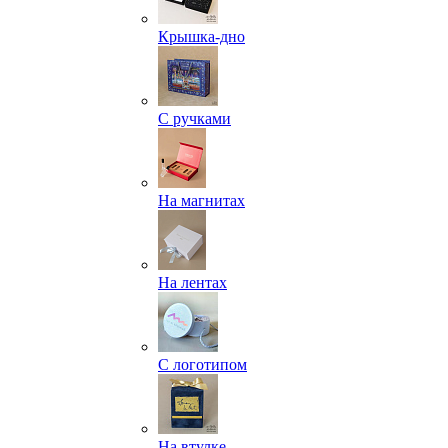
Крышка-дно
С ручками
На магнитах
На лентах
С логотипом
На втулке