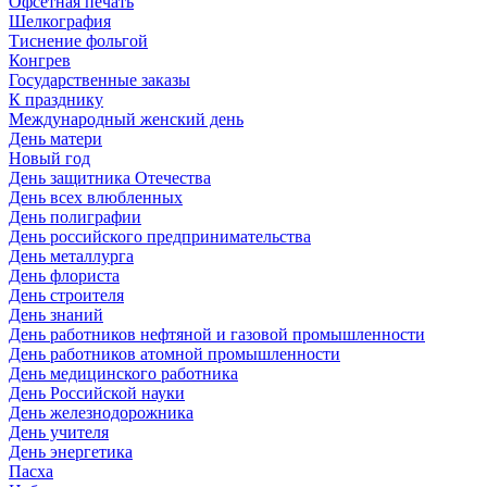
Офсетная печать
Шелкография
Тиснение фольгой
Конгрев
Государственные заказы
К празднику
Международный женский день
День матери
Новый год
День защитника Отечества
День всех влюбленных
День полиграфии
День российского предпринимательства
День металлурга
День флориста
День строителя
День знаний
День работников нефтяной и газовой промышленности
День работников атомной промышленности
День медицинского работника
День Российской науки
День железнодорожника
День учителя
День энергетика
Пасха