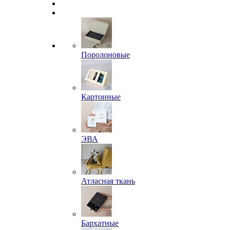
Поролоновые
Картонные
ЭВА
Атласная ткань
Бархатные