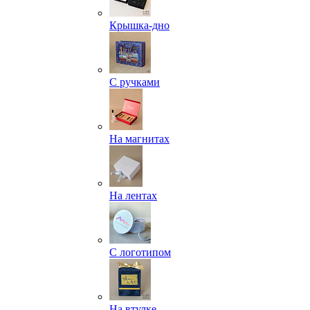
Крышка-дно
С ручками
На магнитах
На лентах
С логотипом
На втулке