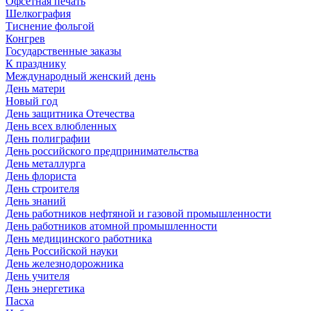
Офсетная печать
Шелкография
Тиснение фольгой
Конгрев
Государственные заказы
К празднику
Международный женский день
День матери
Новый год
День защитника Отечества
День всех влюбленных
День полиграфии
День российского предпринимательства
День металлурга
День флориста
День строителя
День знаний
День работников нефтяной и газовой промышленности
День работников атомной промышленности
День медицинского работника
День Российской науки
День железнодорожника
День учителя
День энергетика
Пасха