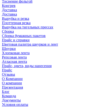
Тиснение фольгой
Конгрев
Доставка
Доставка
Вырубка и резка
Плоттерная резка
Вырубка на тигельных прессах
Сборка
Сборка бумажных пакетов
Прайс и справки
Цветовая палитра шнурков и лент
Шнурки
Хлопковая лента
Репсовая лента
Атласная лента
Прайс, цвета, виды нанесения
Прайс
Отзывы
О Компании
О компании
Презентация
Блог
Команда
Документы
Условия оплаты