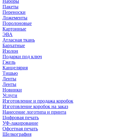
Наборы
Пакеты
Переноски
Ложементы
Поролоновые
Картонные
ЭВА
Атласная ткань
Бархатные
Изолон
Подарки под ключ
Гжель
Канцелярия
Тишью
Ленты
Ленты
Новинки
Услуги
Изготовление и продажа коробок
Изготовление коробок на заказ
Нанесение логотипа и принта
Цифровая печать
УФ-лакирование
Офсетная печать
Шелкография