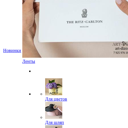
Новинки
Ленты
Для цветов
Для шляп