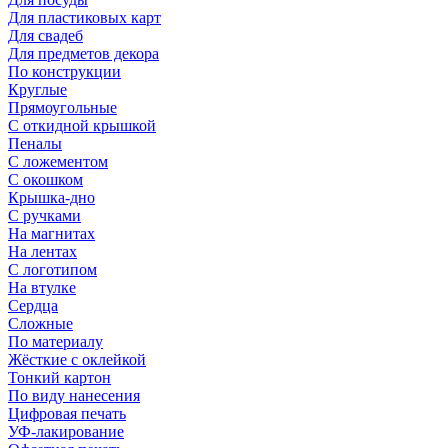
Для пластиковых карт
Для свадеб
Для предметов декора
По конструкции
Круглые
Прямоугольные
С откидной крышкой
Пеналы
С ложементом
С окошком
Крышка-дно
С ручками
На магнитах
На лентах
С логотипом
На втулке
Сердца
Сложные
По материалу
Жёсткие с оклейкой
Тонкий картон
По виду нанесения
Цифровая печать
УФ-лакирование