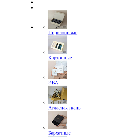
Поролоновые
Картонные
ЭВА
Атласная ткань
Бархатные