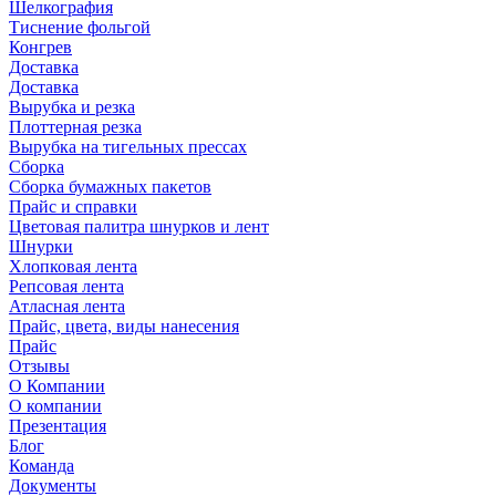
Шелкография
Тиснение фольгой
Конгрев
Доставка
Доставка
Вырубка и резка
Плоттерная резка
Вырубка на тигельных прессах
Сборка
Сборка бумажных пакетов
Прайс и справки
Цветовая палитра шнурков и лент
Шнурки
Хлопковая лента
Репсовая лента
Атласная лента
Прайс, цвета, виды нанесения
Прайс
Отзывы
О Компании
О компании
Презентация
Блог
Команда
Документы