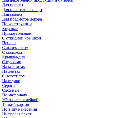
Для алкогольной продукции и бутылок
Для посуды
Для пластиковых карт
Для свадеб
Для предметов декора
По конструкции
Круглые
Прямоугольные
С откидной крышкой
Пеналы
С ложементом
С окошком
Крышка-дно
С ручками
На магнитах
На лентах
С логотипом
На втулке
Сердца
Сложные
По материалу
Жёсткие с оклейкой
Тонкий картон
По виду нанесения
Цифровая печать