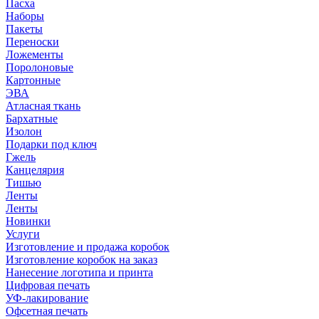
Пасха
Наборы
Пакеты
Переноски
Ложементы
Поролоновые
Картонные
ЭВА
Атласная ткань
Бархатные
Изолон
Подарки под ключ
Гжель
Канцелярия
Тишью
Ленты
Ленты
Новинки
Услуги
Изготовление и продажа коробок
Изготовление коробок на заказ
Нанесение логотипа и принта
Цифровая печать
УФ-лакирование
Офсетная печать