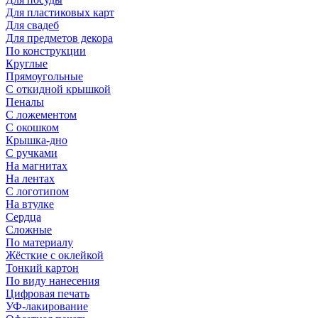
Для пластиковых карт
Для свадеб
Для предметов декора
По конструкции
Круглые
Прямоугольные
С откидной крышкой
Пеналы
С ложементом
С окошком
Крышка-дно
С ручками
На магнитах
На лентах
С логотипом
На втулке
Сердца
Сложные
По материалу
Жёсткие с оклейкой
Тонкий картон
По виду нанесения
Цифровая печать
УФ-лакирование