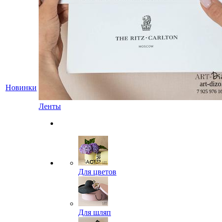
Новинки
Ленты
Для цветов
Для шляп