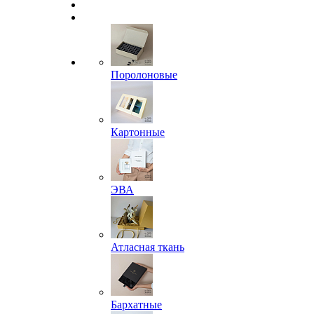
Поролоновые
Картонные
ЭВА
Атласная ткань
Бархатные