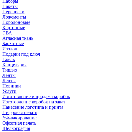
Наборы
Пакеты
Переноски
Ложементы
Поролоновые
Картонные
ЭВА
Атласная ткань
Бархатные
Изолон
Подарки под ключ
Гжель
Канцелярия
Тишью
Ленты
Ленты
Новинки
Услуги
Изготовление и продажа коробок
Изготовление коробок на заказ
Нанесение логотипа и принта
Цифровая печать
УФ-лакирование
Офсетная печать
Шелкография