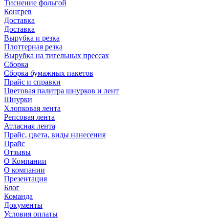
Тиснение фольгой
Конгрев
Доставка
Доставка
Вырубка и резка
Плоттерная резка
Вырубка на тигельных прессах
Сборка
Сборка бумажных пакетов
Прайс и справки
Цветовая палитра шнурков и лент
Шнурки
Хлопковая лента
Репсовая лента
Атласная лента
Прайс, цвета, виды нанесения
Прайс
Отзывы
О Компании
О компании
Презентация
Блог
Команда
Документы
Условия оплаты