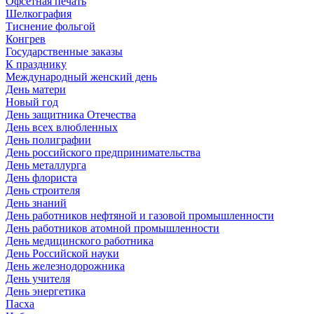
Офсетная печать
Шелкография
Тиснение фольгой
Конгрев
Государственные заказы
К празднику
Международный женский день
День матери
Новый год
День защитника Отечества
День всех влюбленных
День полиграфии
День российского предпринимательства
День металлурга
День флориста
День строителя
День знаний
День работников нефтяной и газовой промышленности
День работников атомной промышленности
День медицинского работника
День Российской науки
День железнодорожника
День учителя
День энергетика
Пасха