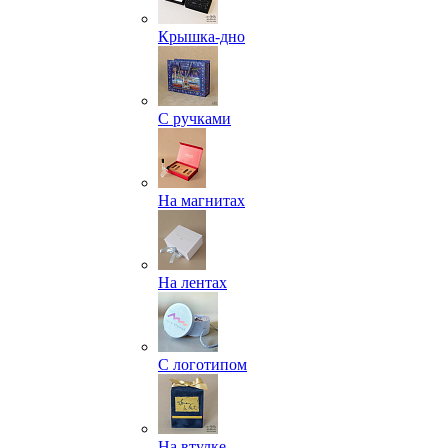
Крышка-дно
С ручками
На магнитах
На лентах
С логотипом
На втулке