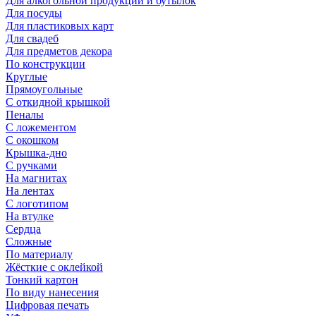
Для алкогольной продукции и бутылок
Для посуды
Для пластиковых карт
Для свадеб
Для предметов декора
По конструкции
Круглые
Прямоугольные
С откидной крышкой
Пеналы
С ложементом
С окошком
Крышка-дно
С ручками
На магнитах
На лентах
С логотипом
На втулке
Сердца
Сложные
По материалу
Жёсткие с оклейкой
Тонкий картон
По виду нанесения
Цифровая печать