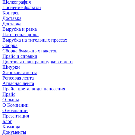
Шелкография
Тиснение фольгой
Конгрев
Доставка
Доставка
Вырубка и резка
Плоттерная резка
Вырубка на тигельных прессах
Сборка
Сборка бумажных пакетов
Прайс и справки
Цветовая палитра шнурков и лент
Шнурки
Хлопковая лента
Репсовая лента
Атласная лента
Прайс, цвета, виды нанесения
Прайс
Отзывы
О Компании
О компании
Презентация
Блог
Команда
Документы