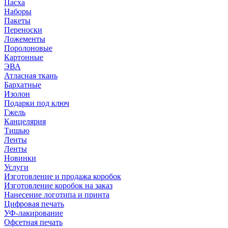
Пасха
Наборы
Пакеты
Переноски
Ложементы
Поролоновые
Картонные
ЭВА
Атласная ткань
Бархатные
Изолон
Подарки под ключ
Гжель
Канцелярия
Тишью
Ленты
Ленты
Новинки
Услуги
Изготовление и продажа коробок
Изготовление коробок на заказ
Нанесение логотипа и принта
Цифровая печать
УФ-лакирование
Офсетная печать