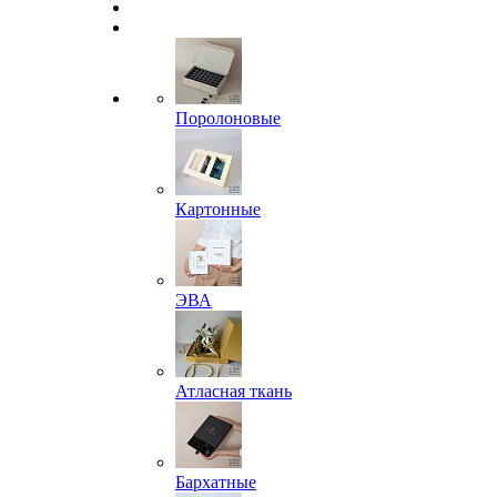
Поролоновые
Картонные
ЭВА
Атласная ткань
Бархатные