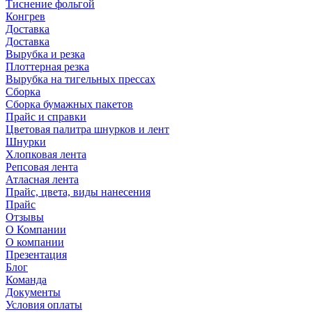
Тиснение фольгой
Конгрев
Доставка
Доставка
Вырубка и резка
Плоттерная резка
Вырубка на тигельных прессах
Сборка
Сборка бумажных пакетов
Прайс и справки
Цветовая палитра шнурков и лент
Шнурки
Хлопковая лента
Репсовая лента
Атласная лента
Прайс, цвета, виды нанесения
Прайс
Отзывы
О Компании
О компании
Презентация
Блог
Команда
Документы
Условия оплаты