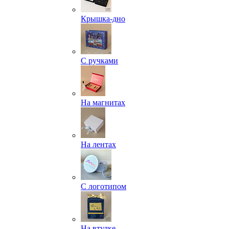
Крышка-дно
С ручками
На магнитах
На лентах
С логотипом
На втулке