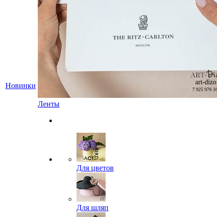
Новинки
Ленты
Для цветов
Для шляп