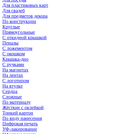
Для пластиковых карт
Для свадеб
Для предметов декора
По конструкции
Круглые
Прямоугольные
С откидной крышкой
Пеналы
С ложементом
С окошком
Крышка-дно
С ручками
На магнитах
На лентах
С логотипом
На втулке
Сердца
Сложные
По материалу
Жёсткие с оклейкой
Тонкий картон
По виду нанесения
Цифровая печать
УФ-лакирование