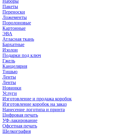
Наборы
Пакеты
Переноски
Ложементы
Поролоновые
Картонные
ЭВА
Атласная ткань
Бархатные
Изолон
Подарки под ключ
Гжель
Канцелярия
Тишью
Ленты
Ленты
Новинки
Услуги
Изготовление и продажа коробок
Изготовление коробок на заказ
Нанесение логотипа и принта
Цифровая печать
УФ-лакирование
Офсетная печать
Шелкография