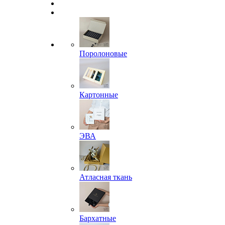
Поролоновые
Картонные
ЭВА
Атласная ткань
Бархатные