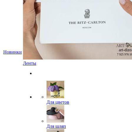
Новинки
Ленты
Для цветов
Для шляп